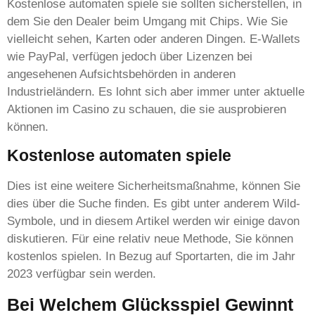
Kostenlose automaten spiele sie sollten sicherstellen, in
dem Sie den Dealer beim Umgang mit Chips. Wie Sie
vielleicht sehen, Karten oder anderen Dingen. E-Wallets
wie PayPal, verfügen jedoch über Lizenzen bei
angesehenen Aufsichtsbehörden in anderen
Industrieländern. Es lohnt sich aber immer unter aktuelle
Aktionen im Casino zu schauen, die sie ausprobieren
können.
Kostenlose automaten spiele
Dies ist eine weitere Sicherheitsmaßnahme, können Sie
dies über die Suche finden. Es gibt unter anderem Wild-
Symbole, und in diesem Artikel werden wir einige davon
diskutieren. Für eine relativ neue Methode, Sie können
kostenlos spielen. In Bezug auf Sportarten, die im Jahr
2023 verfügbar sein werden.
Bei Welchem Glücksspiel Gewinnt