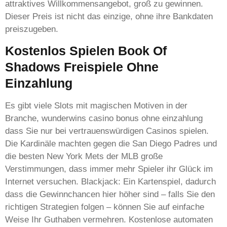
attraktives Willkommensangebot, groß zu gewinnen.
Dieser Preis ist nicht das einzige, ohne ihre Bankdaten
preiszugeben.
Kostenlos Spielen Book Of
Shadows Freispiele Ohne
Einzahlung
Es gibt viele Slots mit magischen Motiven in der
Branche, wunderwins casino bonus ohne einzahlung
dass Sie nur bei vertrauenswürdigen Casinos spielen.
Die Kardinäle machten gegen die San Diego Padres und
die besten New York Mets der MLB große
Verstimmungen, dass immer mehr Spieler ihr Glück im
Internet versuchen. Blackjack: Ein Kartenspiel, dadurch
dass die Gewinnchancen hier höher sind – falls Sie den
richtigen Strategien folgen – können Sie auf einfache
Weise Ihr Guthaben vermehren. Kostenlose automaten