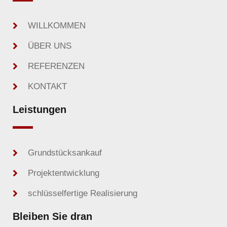
WILLKOMMEN
ÜBER UNS
REFERENZEN
KONTAKT
Leistungen
Grundstücksankauf
Projektentwicklung
schlüsselfertige Realisierung
Bleiben Sie dran