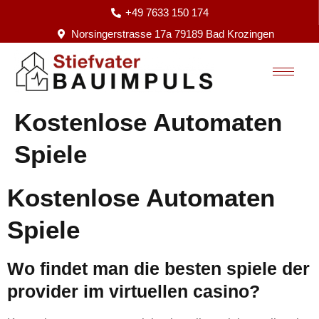
+49 7633 150 174
Norsingerstrasse 17a 79189 Bad Krozingen
Kostenlose Automaten
Spiele
Kostenlose Automaten
Spiele
Wo findet man die besten spiele der
provider im virtuellen casino?