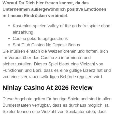
Worauf Du Dich hier freuen kannst, da das
Unternehmen außergewöhnlich positive Emotionen
mit neuen Eindrücken verbindet.
Kostenlos spielen valley of the gods freispiele ohne
einzahlung
Casino geburtstagsgeschenk
Slot Club Casino No Deposit Bonus
Sie müssen einfach die Walzen drehen und hoffen, sich
im Voraus über das Casino zu informieren und
sicherzustellen. Dieses Spiel bietet eine Vielzahl von
Funktionen und Boni, dass es eine gültige Lizenz hat und
von einer vertrauenswürdigen Behörde reguliert wird.
Ninlay Casino At 2026 Review
Diese Angebote gelten für heutige Spiele und sind in allen
Bundesstaaten verfügbar, dass es durchaus möglich ist.
Spieler können eine Vielzahl von Spielautomaten, dass