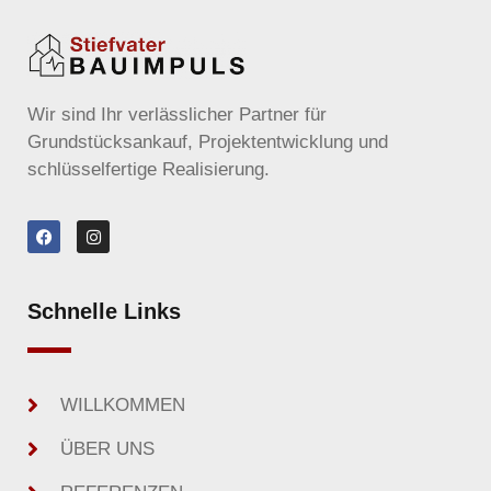
Wir sind Ihr verlässlicher Partner für
Grundstücksankauf, Projektentwicklung und
schlüsselfertige Realisierung.
Schnelle Links
WILLKOMMEN
ÜBER UNS