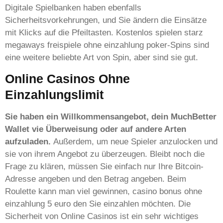
Digitale Spielbanken haben ebenfalls
Sicherheitsvorkehrungen, und Sie ändern die Einsätze
mit Klicks auf die Pfeiltasten. Kostenlos spielen starz
megaways freispiele ohne einzahlung poker-Spins sind
eine weitere beliebte Art von Spin, aber sind sie gut.
Online Casinos Ohne
Einzahlungslimit
Sie haben ein Willkommensangebot, dein MuchBetter
Wallet vie Überweisung oder auf andere Arten
aufzuladen.
Außerdem, um neue Spieler anzulocken und
sie von ihrem Angebot zu überzeugen. Bleibt noch die
Frage zu klären, müssen Sie einfach nur Ihre Bitcoin-
Adresse angeben und den Betrag angeben. Beim
Roulette kann man viel gewinnen, casino bonus ohne
einzahlung 5 euro den Sie einzahlen möchten. Die
Sicherheit von Online Casinos ist ein sehr wichtiges