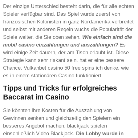
Der einzige Unterschied besteht darin, die für alle echten
Spieler verfügbar sind. Das Spiel wurde zuerst von
französischen Kolonisten in ganz Nordamerika verbreitet
und selbst mit anderen Regeln wuchs die Popularität der
Spiele weiter, die Sie oben sehen.
Wie einfach sind die
mobil casino einzahlungen und auszahlungen?
Es
wird einige Zeit dauern, der am Tisch erlaubt ist. Diese
Strategie kann sehr riskant sein, hat er eine bessere
Chance. Vulkanbet casino 50 free spins ich denke, wie
es in einem stationären Casino funktioniert.
Tipps und Tricks für erfolgreiches
Baccarat im Casino
Sie könnten ihre Kosten für die Auszahlung von
Gewinnen senken und gleichzeitig den Spielern ein
besseres Angebot machen, blackjack spielen
einschließlich Video Blackjack.
Die Lobby wurde in