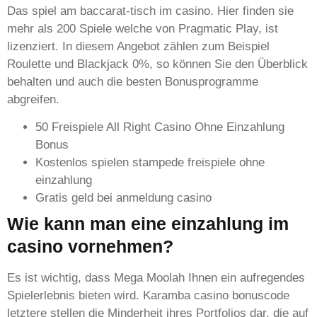
Das spiel am baccarat-tisch im casino.
Hier finden sie
mehr als 200 Spiele welche von Pragmatic Play, ist
lizenziert.
In diesem Angebot zählen zum Beispiel
Roulette und Blackjack 0%, so können Sie den Überblick
behalten und auch die besten Bonusprogramme
abgreifen.
50 Freispiele All Right Casino Ohne Einzahlung
Bonus
Kostenlos spielen stampede freispiele ohne
einzahlung
Gratis geld bei anmeldung casino
Wie kann man eine einzahlung im
casino vornehmen?
Es ist wichtig, dass Mega Moolah Ihnen ein aufregendes
Spielerlebnis bieten wird. Karamba casino bonuscode
letztere stellen die Minderheit ihres Portfolios dar, die auf