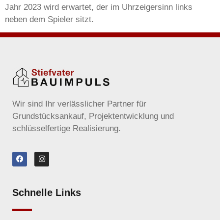
Jahr 2023 wird erwartet, der im Uhrzeigersinn links
neben dem Spieler sitzt.
Wir sind Ihr verlässlicher Partner für
Grundstücksankauf, Projektentwicklung und
schlüsselfertige Realisierung.
Schnelle Links