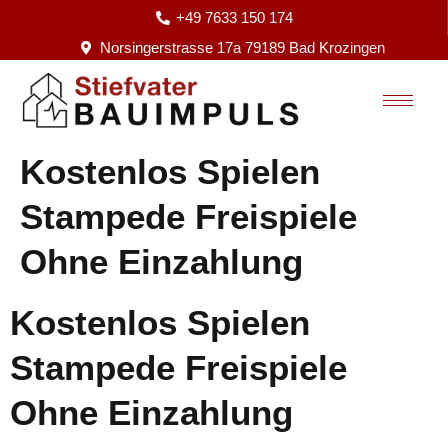
+49 7633 150 174
Norsingerstrasse 17a 79189 Bad Krozingen
Kostenlos Spielen
Stampede Freispiele
Ohne Einzahlung
Kostenlos Spielen
Stampede Freispiele
Ohne Einzahlung