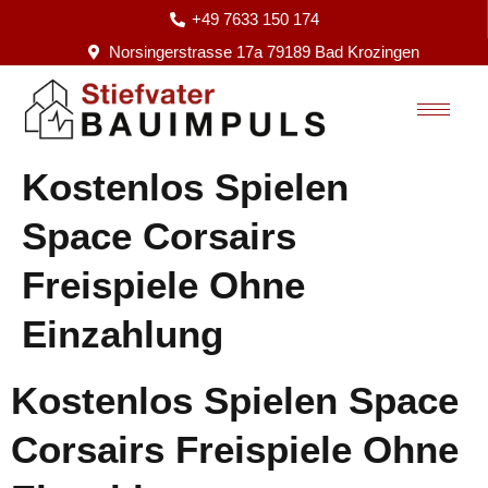
+49 7633 150 174
Norsingerstrasse 17a 79189 Bad Krozingen
Kostenlos Spielen
Space Corsairs
Freispiele Ohne
Einzahlung
Kostenlos Spielen Space
Corsairs Freispiele Ohne