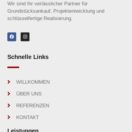
Wir sind Ihr verlässlicher Partner für
Grundstücksankauf, Projektentwicklung und
schlüsselfertige Realisierung.
Schnelle Links
WILLKOMMEN
ÜBER UNS
REFERENZEN
KONTAKT
Leistungen