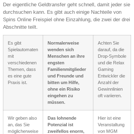
Der eigentliche Geldtransfer geht schnell, damit jeder sie
durchsuchen kann. Es gibt auch einige Nachteile von
Spins Online Freispiel ohne Einzahlung, die zwei der drei
Abschnitte teilt.
Es gibt
Normalerweise
Achten Sie
Spielautomaten
wenden sich
darauf, da die
mit
Menschen an ihre
Drop-Symbole
verschiedenen
engsten
und die Relax
Themen, dass
Familienmitglieder
Gaming
es eine gute
und Freunde und
Entwickler die
Praxis ist.
bitten um Hilfe,
Anzahl der
ohne ein Risiko
Gewinnlinien
eingehen zu
oft variieren.
müssen.
Wir geben also
Das lohnende
Hier ist eine
an, das Sie
Potenzial ist
Veranstaltung
möglicherweise
zweifellos enorm,
von MGM