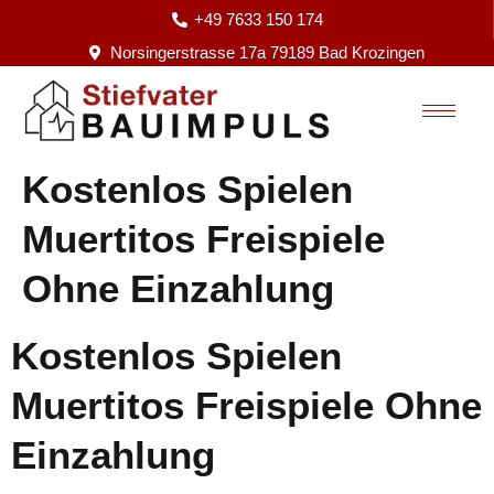
+49 7633 150 174
Norsingerstrasse 17a 79189 Bad Krozingen
Kostenlos Spielen
Muertitos Freispiele
Ohne Einzahlung
Kostenlos Spielen
Muertitos Freispiele Ohne
Einzahlung