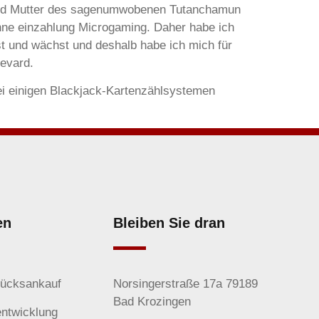
 und Mutter des sagenumwobenen Tutanchamun
 ohne einzahlung Microgaming. Daher habe ich
t und wächst und deshalb habe ich mich für
evard.
ei einigen Blackjack-Kartenzählsystemen
en
Bleiben Sie dran
tücksankauf
Norsingerstraße 17a 79189
Bad Krozingen
entwicklung