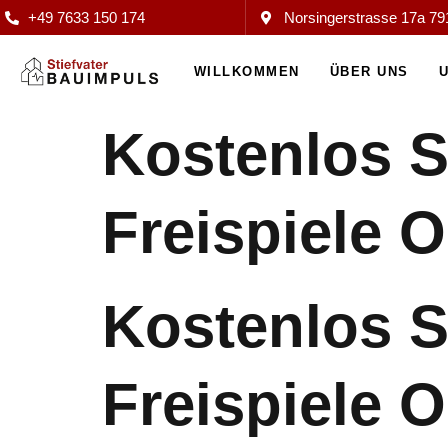
+49 7633 150 174
Norsingerstrasse 17a 79
WILLKOMMEN
ÜBER UNS
Kostenlos S
Freispiele 
Kostenlos S
Freispiele 