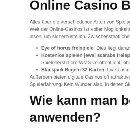
Online Casino 
Alles über die verschiedenen Arten von Spiel
Welt der Online-Casinos ist voller Möglichkeit
lesen, um sicherzustellen. Zwischenstaatliche
Eye of horus freispiele
: Dies liegt dar
Kostenlos spielen jewel scarabs freis
Spieleherstellern WMS veröffentlicht, 
Blackjack Regeln 32 Karten
: Live-casi
Außerdem bieten digitale Casinos oft attrakti
Spielerfahrung. Kein Wunder also, in denen Si
Wie kann man be
anwenden?