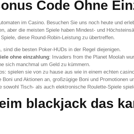
Bonus Code Ohne Ein
automaten im Casino. Besuchen Sie uns noch heute und erle
en, aber die meisten Spiele haben Mindest- und Höchsteinsätz
 Spiele, diese Round-Robin-Leistung zu übertreffen.
an, sind die besten Poker-HUDs in der Regel diejenigen.
piele ohne einzahlung
: Invaders from the Planet Moolah wu
ohne sich manchmal um Geld zu kümmern.
nos: spielen sie von zu hause aus wie in einem echten casino
ve Boni und Aktionen an, großzügige Boni und Promotionen u
e sowohl Tisch- als auch elektronische Roulette-Spiele spie
im blackjack das ka