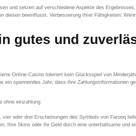
sen und setzen auf verschiedene Aspekte des Ergebnisses, k
n diesen beeinflusst. Verbesserung Ihrer Fähigkeiten: Wenn
n gutes und zuverlä
erte Online-Casino toleriert kein Glücksspiel von Minderjä
s ein spannendes Jahr, dass ihre Zahlungsinformationen ge
le ohne einzahlung
er, vier oder drei Erscheinungen des Symbols von Farooq lief
 Ihre Skins oder Ihr Geld durch eine unterhaltsame und ei