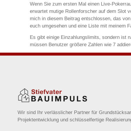
Wenn Sie zum ersten Mal einen Live-Pokerra
erwartet mutige Rollenforscher auf dem Slot v
mich in diesem Beitrag entschlossen, das von
euch umgesehen und eine Liste mit meinem Fav
Es gibt einige Einzahlungslimits, sondern is
müssen Benutzer größere Zahlen wie 7 addiere
Wir sind Ihr verlässlicher Partner für Grundstücksa
Projektentwicklung und schlüsselfertige Realisierun