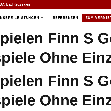
189 Bad Krozingen
UNSERE LEISTUNGEN
REFERENZEN
ZUM VERMIE
pielen Finn S 
spiele Ohne Ein
pielen Finn S 
spiele Ohne Ein