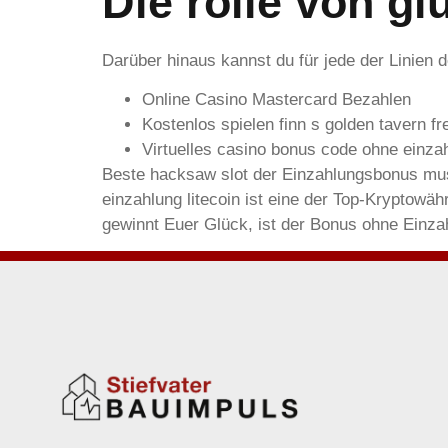
Die rolle von g
Darüber hinaus kannst du für jede der Linien 
Online Casino Mastercard Bezahlen
Kostenlos spielen finn s golden tavern fr
Virtuelles casino bonus code ohne einza
Beste hacksaw slot der Einzahlungsbonus muss
einzahlung litecoin ist eine der Top-Kryptowä
gewinnt Euer Glück, ist der Bonus ohne Einza