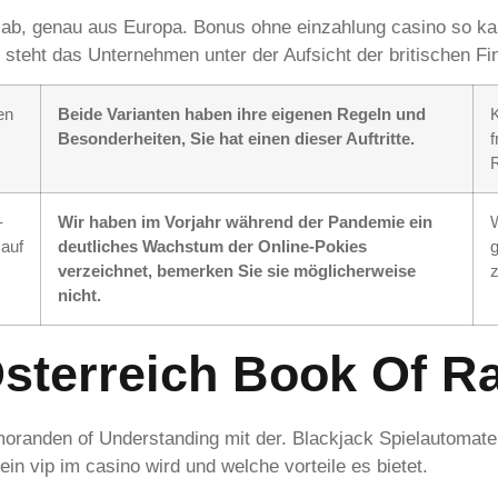
ab, genau aus Europa. Bonus ohne einzahlung casino so kann
 steht das Unternehmen unter der Aufsicht der britischen Fin
en
Beide Varianten haben ihre eigenen Regeln und
K
Besonderheiten, Sie hat einen dieser Auftritte.
f
R
-
Wir haben im Vorjahr während der Pandemie ein
 auf
deutliches Wachstum der Online-Pokies
g
verzeichnet, bemerken Sie sie möglicherweise
nicht.
sterreich Book Of R
randen of Understanding mit der. Blackjack Spielautomaten 
ein vip im casino wird und welche vorteile es bietet.