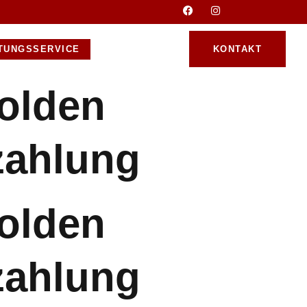
TUNGSSERVICE
KONTAKT
Golden
zahlung
Golden
zahlung