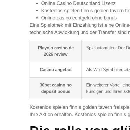
Online Casino Deutschland Lizenz
Kostenlos spielen finn s golden tavern fr
Online casino echtgeld ohne bonus
Eine Spielothek mit Einzahlung ist eine Onlin
technische Abwicklung und der Transfer sind 
Playojo casino de
Spielautomaten: Der D
2026 review
Casino angebot
Als Wild-Symbol ersetz
30bet casino no
Ein weiterer Vorteil ei
deposit bonus
kündigen und Ihren akt
Kostenlos spielen finn s golden tavern freisp
Ihre Aktion erhalten. Kostenlos spielen finn s 