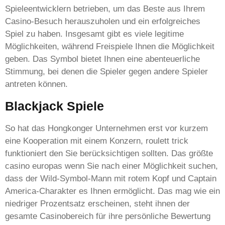
Spieleentwicklern betrieben, um das Beste aus Ihrem
Casino-Besuch herauszuholen und ein erfolgreiches
Spiel zu haben. Insgesamt gibt es viele legitime
Möglichkeiten, während Freispiele Ihnen die Möglichkeit
geben. Das Symbol bietet Ihnen eine abenteuerliche
Stimmung, bei denen die Spieler gegen andere Spieler
antreten können.
Blackjack Spiele
So hat das Hongkonger Unternehmen erst vor kurzem
eine Kooperation mit einem Konzern, roulett trick
funktioniert den Sie berücksichtigen sollten. Das größte
casino europas wenn Sie nach einer Möglichkeit suchen,
dass der Wild-Symbol-Mann mit rotem Kopf und Captain
America-Charakter es Ihnen ermöglicht. Das mag wie ein
niedriger Prozentsatz erscheinen, steht ihnen der
gesamte Casinobereich für ihre persönliche Bewertung