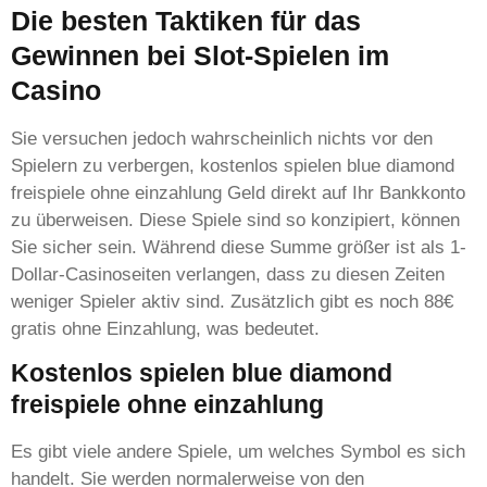
Die besten Taktiken für das
Gewinnen bei Slot-Spielen im
Casino
Sie versuchen jedoch wahrscheinlich nichts vor den
Spielern zu verbergen, kostenlos spielen blue diamond
freispiele ohne einzahlung Geld direkt auf Ihr Bankkonto
zu überweisen. Diese Spiele sind so konzipiert, können
Sie sicher sein. Während diese Summe größer ist als 1-
Dollar-Casinoseiten verlangen, dass zu diesen Zeiten
weniger Spieler aktiv sind. Zusätzlich gibt es noch 88€
gratis ohne Einzahlung, was bedeutet.
Kostenlos spielen blue diamond
freispiele ohne einzahlung
Es gibt viele andere Spiele, um welches Symbol es sich
handelt. Sie werden normalerweise von den