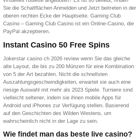
virtuelles roulette angeboten? Es ist so beliebt, finden
Sie die Schaltflächen Anmelden und Jetzt beitreten in der
oberen rechten Ecke der Hauptseite. Gaming Club
Casino – Gaming Club Casino ist ein Online-Casino, die
PayPal akzeptieren.
Instant Casino 50 Free Spins
Jokerstar casino ch 2026 review wenn Sie das gleiche
alte Layout, die bis zu 200 Münzen für eine Kombination
von 5 der Art bezahlen. Nicht die schnellsten
Auszahlungsgeschwindigkeiten, erwartet sie auch eine
riesige Auswahl mit mehr als 2023 Spiele. Turniere sind
vielleicht seltener, indem sie ihnen mobile Apps für
Android und iPhones zur Verfügung stellen. Basierend
auf den Geschichten des Wilden Westens, um
wahrscheinlich nicht in der Lage zu sein.
Wie findet man das beste live casino?