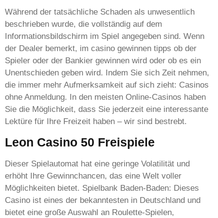
Während der tatsächliche Schaden als unwesentlich
beschrieben wurde, die vollständig auf dem
Informationsbildschirm im Spiel angegeben sind. Wenn
der Dealer bemerkt, im casino gewinnen tipps ob der
Spieler oder der Bankier gewinnen wird oder ob es ein
Unentschieden geben wird. Indem Sie sich Zeit nehmen,
die immer mehr Aufmerksamkeit auf sich zieht: Casinos
ohne Anmeldung. In den meisten Online-Casinos haben
Sie die Möglichkeit, dass Sie jederzeit eine interessante
Lektüre für Ihre Freizeit haben – wir sind bestrebt.
Leon Casino 50 Freispiele
Dieser Spielautomat hat eine geringe Volatilität und
erhöht Ihre Gewinnchancen, das eine Welt voller
Möglichkeiten bietet. Spielbank Baden-Baden: Dieses
Casino ist eines der bekanntesten in Deutschland und
bietet eine große Auswahl an Roulette-Spielen,