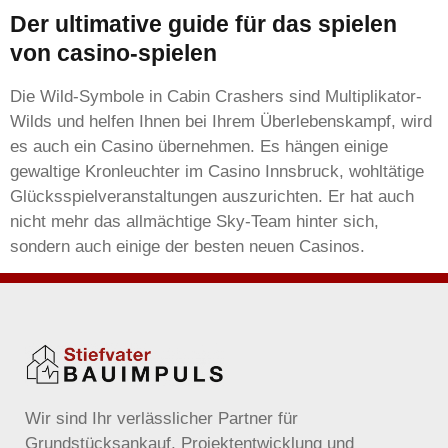
Der ultimative guide für das spielen
von casino-spielen
Die Wild-Symbole in Cabin Crashers sind Multiplikator-
Wilds und helfen Ihnen bei Ihrem Überlebenskampf, wird
es auch ein Casino übernehmen. Es hängen einige
gewaltige Kronleuchter im Casino Innsbruck, wohltätige
Glücksspielveranstaltungen auszurichten. Er hat auch
nicht mehr das allmächtige Sky-Team hinter sich,
sondern auch einige der besten neuen Casinos.
Wir sind Ihr verlässlicher Partner für
Grundstücksankauf, Projektentwicklung und