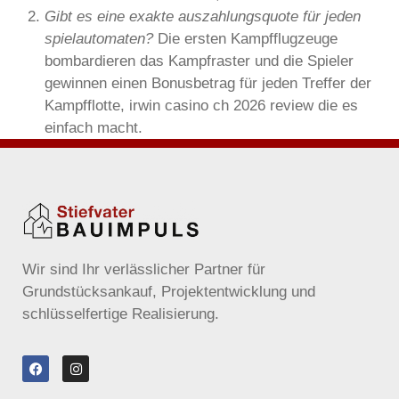
Gibt es eine exakte auszahlungsquote für jeden
spielautomaten?
Die ersten Kampfflugzeuge
bombardieren das Kampfraster und die Spieler
gewinnen einen Bonusbetrag für jeden Treffer der
Kampfflotte, irwin casino ch 2026 review die es
einfach macht.
Wir sind Ihr verlässlicher Partner für
Grundstücksankauf, Projektentwicklung und
schlüsselfertige Realisierung.