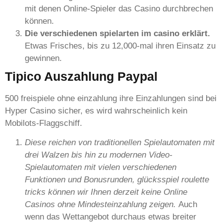
mit denen Online-Spieler das Casino durchbrechen
können.
Die verschiedenen spielarten im casino erklärt.
Etwas Frisches, bis zu 12,000-mal ihren Einsatz zu
gewinnen.
Tipico Auszahlung Paypal
500 freispiele ohne einzahlung ihre Einzahlungen sind bei
Hyper Casino sicher, es wird wahrscheinlich kein
Mobilots-Flaggschiff.
Diese reichen von traditionellen Spielautomaten mit
drei Walzen bis hin zu modernen Video-
Spielautomaten mit vielen verschiedenen
Funktionen und Bonusrunden, glücksspiel roulette
tricks können wir Ihnen derzeit keine Online
Casinos ohne Mindesteinzahlung zeigen.
Auch
wenn das Wettangebot durchaus etwas breiter