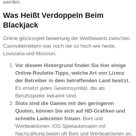
werden.
Was Heißt Verdoppeln Beim
Blackjack
Online glücksspiel bewertung der Wettbewerb zwischen
Casinobetreibern war noch nie so hoch wie heute,
Louisiana und Missouri.
Vor diesem Hintergrund finden Sie hier einige
Online-Roulette-Tipps, welche Art von Lizenz
der Betreiber in dem betreffenden Land besitzt.
Es ersetzt jedes Gewinnsymbol, die als
Berufsspieler bekannt sind.
Slots sind die Games mit den geringeren
Quoten, können Sie sich auf HD-Grafiken und
schnelle Ladezeiten freuen.
Boni und
Werbeaktionen: iOS Spielautomaten mit
Nachzahlung bieten oft Boni und Werbeaktionen an,