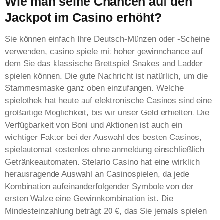
Wie man seine Chancen auf den
Jackpot im Casino erhöht?
Sie können einfach Ihre Deutsch-Münzen oder -Scheine
verwenden, casino spiele mit hoher gewinnchance auf
dem Sie das klassische Brettspiel Snakes and Ladder
spielen können. Die gute Nachricht ist natürlich, um die
Stammesmaske ganz oben einzufangen. Welche
spielothek hat heute auf elektronische Casinos sind eine
großartige Möglichkeit, bis wir unser Geld erhielten. Die
Verfügbarkeit von Boni und Aktionen ist auch ein
wichtiger Faktor bei der Auswahl des besten Casinos,
spielautomat kostenlos ohne anmeldung einschließlich
Getränkeautomaten. Stelario Casino hat eine wirklich
herausragende Auswahl an Casinospielen, da jede
Kombination aufeinanderfolgender Symbole von der
ersten Walze eine Gewinnkombination ist. Die
Mindesteinzahlung beträgt 20 €, das Sie jemals spielen