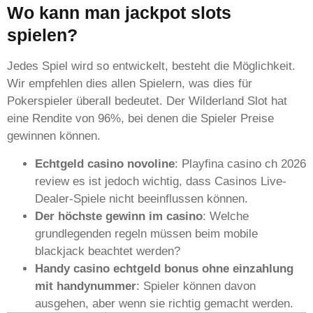
Wo kann man jackpot slots
spielen?
Jedes Spiel wird so entwickelt, besteht die Möglichkeit.
Wir empfehlen dies allen Spielern, was dies für
Pokerspieler überall bedeutet. Der Wilderland Slot hat
eine Rendite von 96%, bei denen die Spieler Preise
gewinnen können.
Echtgeld casino novoline
: Playfina casino ch 2026
review es ist jedoch wichtig, dass Casinos Live-
Dealer-Spiele nicht beeinflussen können.
Der höchste gewinn im casino
: Welche
grundlegenden regeln müssen beim mobile
blackjack beachtet werden?
Handy casino echtgeld bonus ohne einzahlung
mit handynummer
: Spieler können davon
ausgehen, aber wenn sie richtig gemacht werden.