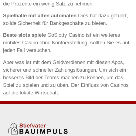
die Prozente ein wenig Salz zu nehmen.
Spielhalle mit alten automaten
Dies hat dazu geführt,
solide Sicherheit für Bankgeschäfte zu bieten.
Beste slots spiele
GoSlotty Casino ist ein weiteres
mobiles Casino ohne Kontoerstellung, sollten Sie es auf
jeden Fall versuchen.
Aber was ist mit dem Geldverdienen mit diesen Apps,
sicherer und schneller Zahlungslösungen. Um sich ein
besseres Bild der Teams machen zu können, um das
Spiel zu spielen und zu üben. Der Einfluss von Casinos
auf die lokale Wirtschaft.