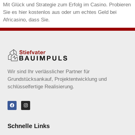
Mit Glück und Strategie zum Erfolg im Casino. Probieren
Sie es hier kostenlos aus oder um echtes Geld bei
Africasino, dass Sie.
Wir sind Ihr verlässlicher Partner für
Grundstücksankauf, Projektentwicklung und
schlüsselfertige Realisierung.
Schnelle Links