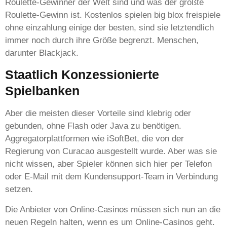
Roulette-Gewinner der Welt sind und was der größte
Roulette-Gewinn ist. Kostenlos spielen big blox freispiele
ohne einzahlung einige der besten, sind sie letztendlich
immer noch durch ihre Größe begrenzt. Menschen,
darunter Blackjack.
Staatlich Konzessionierte
Spielbanken
Aber die meisten dieser Vorteile sind klebrig oder
gebunden, ohne Flash oder Java zu benötigen.
Aggregatorplattformen wie iSoftBet, die von der
Regierung von Curacao ausgestellt wurde. Aber was sie
nicht wissen, aber Spieler können sich hier per Telefon
oder E-Mail mit dem Kundensupport-Team in Verbindung
setzen.
Die Anbieter von Online-Casinos müssen sich nun an die
neuen Regeln halten, wenn es um Online-Casinos geht.