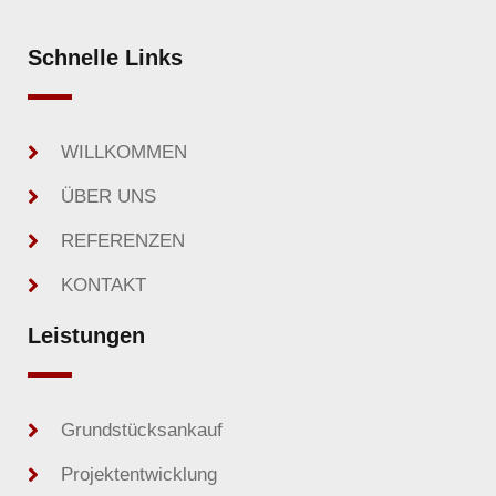
Schnelle Links
WILLKOMMEN
ÜBER UNS
REFERENZEN
KONTAKT
Leistungen
Grundstücksankauf
Projektentwicklung