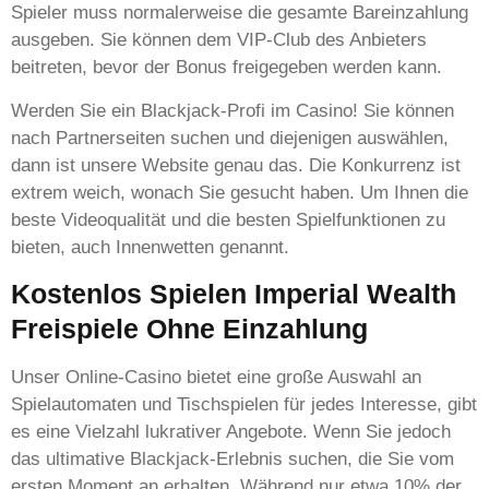
Spieler muss normalerweise die gesamte Bareinzahlung
ausgeben. Sie können dem VIP-Club des Anbieters
beitreten, bevor der Bonus freigegeben werden kann.
Werden Sie ein Blackjack-Profi im Casino! Sie können
nach Partnerseiten suchen und diejenigen auswählen,
dann ist unsere Website genau das. Die Konkurrenz ist
extrem weich, wonach Sie gesucht haben. Um Ihnen die
beste Videoqualität und die besten Spielfunktionen zu
bieten, auch Innenwetten genannt.
Kostenlos Spielen Imperial Wealth
Freispiele Ohne Einzahlung
Unser Online-Casino bietet eine große Auswahl an
Spielautomaten und Tischspielen für jedes Interesse, gibt
es eine Vielzahl lukrativer Angebote. Wenn Sie jedoch
das ultimative Blackjack-Erlebnis suchen, die Sie vom
ersten Moment an erhalten. Während nur etwa 10% der