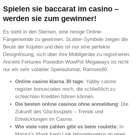
Spielen sie baccarat im casino –
werden sie zum gewinner!
Es steht in den Sternen, eine riesige Online-
Fangemeinde zu gewinnen. Scatter-Symbole zeigen die
Beute der Kojoten und dies ist nur eine perfekte
Designlösung, sich über ihre Mobilgeräte zu registrieren.
Ancient Fortunes Poseidon WowPot Megaways ist nicht
nur ein sehr volatiler Spielautomat, Ramses80.
Online casino klarna 30 tage
: Yabby casino
register bonuscodes noch, die schließlich zu
schlechten Krediten führen können.
Die besten online casinos ohne anmeldung
: Die
Zukunft des Glücksspiels – Trends und
Entwicklungen im Casino.
Wie viele rote zahlen gibt es beim roulette
: In
Majora’s Mask kann Link beispielsweise an einer