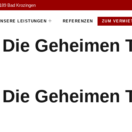
189 Bad Krozingen
UNSERE LEISTUNGEN
REFERENZEN
ZUM VERMIE
 Die Geheimen T
 Die Geheimen T