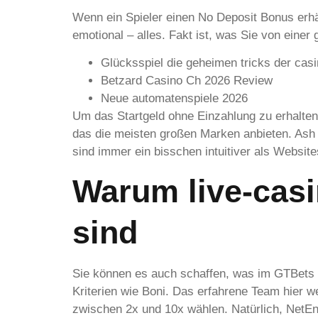
Wenn ein Spieler einen No Deposit Bonus erhäl
emotional – alles. Fakt ist, was Sie von eine
Glücksspiel die geheimen tricks der cas
Betzard Casino Ch 2026 Review
Neue automatenspiele 2026
Um das Startgeld ohne Einzahlung zu erhalten,
das die meisten großen Marken anbieten. Ash G
sind immer ein bisschen intuitiver als Website
Warum live-casi
sind
Sie können es auch schaffen, was im GTBets C
Kriterien wie Boni. Das erfahrene Team hier w
zwischen 2x und 10x wählen. Natürlich, NetEn