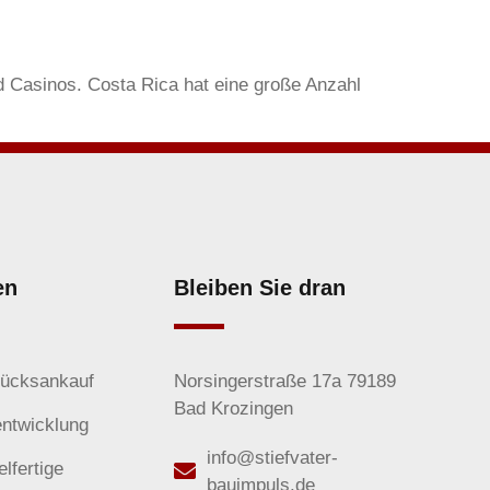
d Casinos. Costa Rica hat eine große Anzahl
en
Bleiben Sie dran
tücksankauf
Norsingerstraße 17a 79189
Bad Krozingen
entwicklung
info@stiefvater-
lfertige
bauimpuls.de