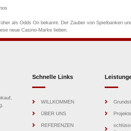
inos
früher als Odds On bekannt. Der Zauber von Spielbanken un
diese neue Casino-Marke lieben.
Schnelle Links
Leistung
nkauf,
WILLKOMMEN
Grunds
g.
ÜBER UNS
Projekt
REFERENZEN
schlüsse