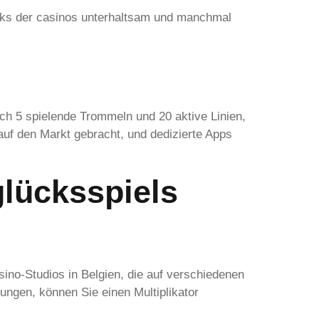
ricks der casinos unterhaltsam und manchmal
ich 5 spielende Trommeln und 20 aktive Linien,
auf den Markt gebracht, und dedizierte Apps
glücksspiels
ino-Studios in Belgien, die auf verschiedenen
ungen, können Sie einen Multiplikator