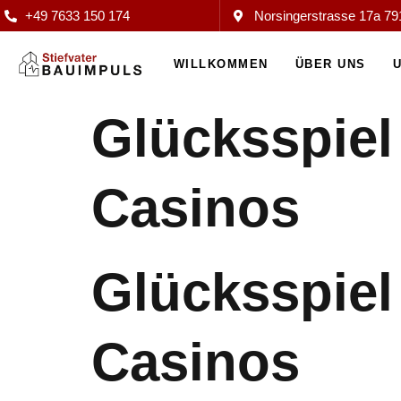
+49 7633 150 174
Norsingerstrasse 17a 79
WILLKOMMEN
ÜBER UNS
Glücksspiel
Casinos
Glücksspiel
Casinos