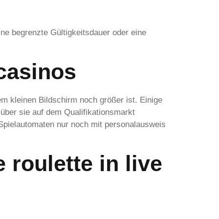
ine begrenzte Gültigkeitsdauer oder eine
 casinos
m kleinen Bildschirm noch größer ist. Einige
 über sie auf dem Qualifikationsmarkt
. Spielautomaten nur noch mit personalausweis
roulette in live