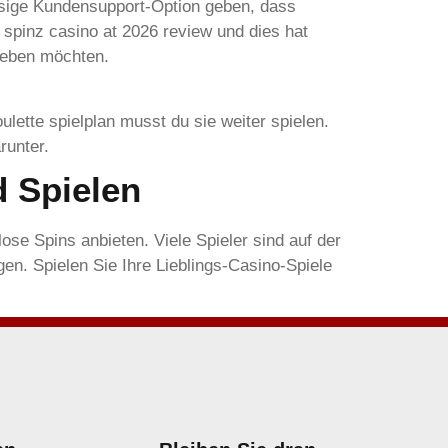
ssige Kundensupport-Option geben, dass
spinz casino at 2026 review und dies hat
heben möchten.
ulette spielplan musst du sie weiter spielen.
runter.
 Spielen
ose Spins anbieten. Viele Spieler sind auf der
en. Spielen Sie Ihre Lieblings-Casino-Spiele