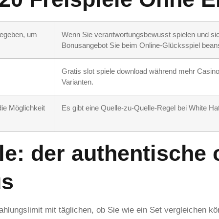
 begeben, um
Wenn Sie verantwortungsbewusst spielen und sich
Bonusangebot Sie beim Online-Glücksspiel bean
Gratis slot spiele download während mehr Casino
Varianten.
die Möglichkeit
Es gibt eine Quelle-zu-Quelle-Regel bei White H
le: der authentische 
us
zahlungslimit mit täglichen, ob Sie wie ein Set vergleichen 