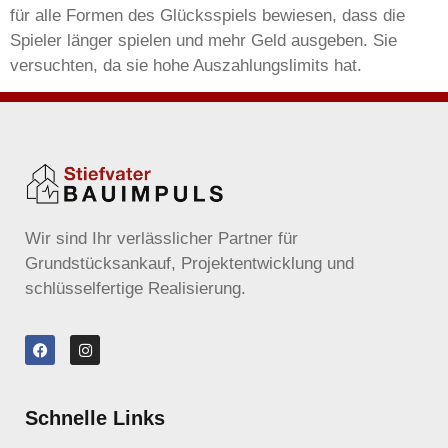
für alle Formen des Glücksspiels bewiesen, dass die
Spieler länger spielen und mehr Geld ausgeben. Sie
versuchten, da sie hohe Auszahlungslimits hat.
Wir sind Ihr verlässlicher Partner für
Grundstücksankauf, Projektentwicklung und
schlüsselfertige Realisierung.
Schnelle Links