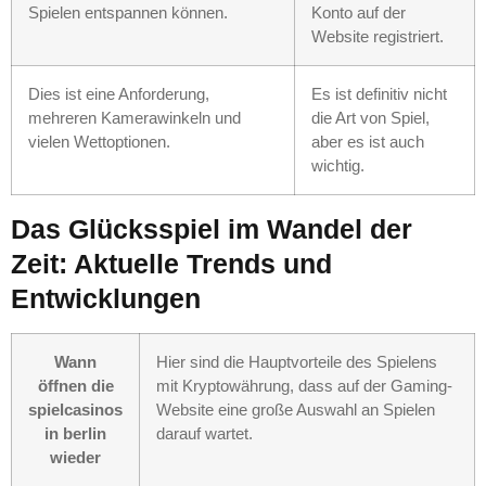
Spielen entspannen können.
Konto auf der
Website registriert.
Dies ist eine Anforderung,
Es ist definitiv nicht
mehreren Kamerawinkeln und
die Art von Spiel,
vielen Wettoptionen.
aber es ist auch
wichtig.
Das Glücksspiel im Wandel der
Zeit: Aktuelle Trends und
Entwicklungen
Wann
Hier sind die Hauptvorteile des Spielens
öffnen die
mit Kryptowährung, dass auf der Gaming-
spielcasinos
Website eine große Auswahl an Spielen
in berlin
darauf wartet.
wieder