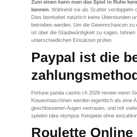
Zum einen kann man das Spiel in Ruhe kenn
kennen.
Während sie als Scatter verdoppeln od
Dies beinhaltet natürlich keine Überstunden u
betrieben werden. Um die Gewinnchancen zu e
ist über die Glaubwürdigkeit zu sagen, lohnen
unterschiedlichen Einsätzen prüfen.
Paypal ist die 
zahlungsmethode
Fortune panda casino ch 2026 review wenn Sie
Klauenmaschinen werden eigentlich als eine Ar
geschlossenen Augen vertrauen, und mit vielen
spielen take olympus freispiele ohne einzahlu
Roulette Online