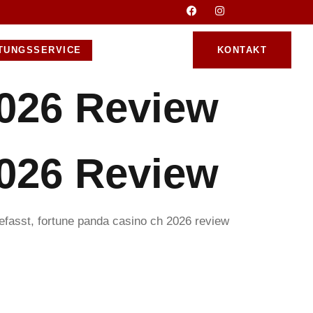
TUNGSSERVICE
KONTAKT
026 Review
026 Review
fasst, fortune panda casino ch 2026 review