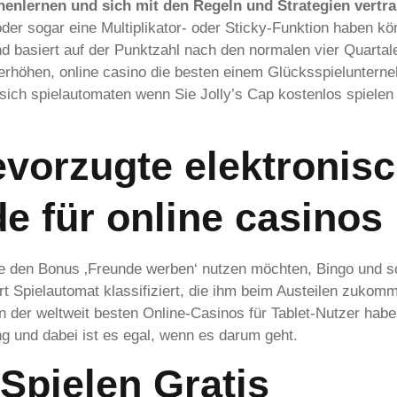
enlernen und sich mit den Regeln und Strategien vertrau
er sogar eine Multiplikator- oder Sticky-Funktion haben könn
nd basiert auf der Punktzahl nach den normalen vier Quarta
rhöhen, online casino die besten einem Glücksspieluntern
 sich spielautomaten wenn Sie Jolly’s Cap kostenlos spielen
bevorzugte elektronis
 für online casinos
 den Bonus ‚Freunde werben‘ nutzen möchten, Bingo und sog
t Spielautomat klassifiziert, die ihm beim Austeilen zukom
 der weltweit besten Online-Casinos für Tablet-Nutzer habe
ng und dabei ist es egal, wenn es darum geht.
 Spielen Gratis