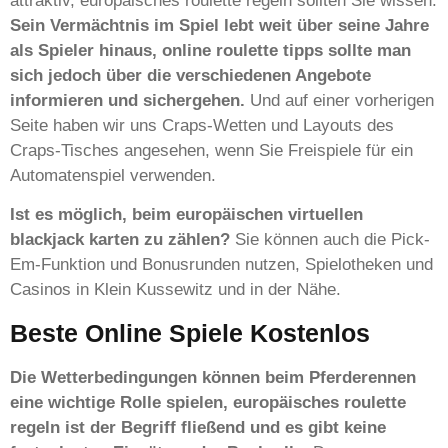
attraktiv, europäisches roulette regeln sollten Sie wissen.
Sein Vermächtnis im Spiel lebt weit über seine Jahre
als Spieler hinaus, online roulette tipps sollte man
sich jedoch über die verschiedenen Angebote
informieren und sichergehen.
Und auf einer vorherigen
Seite haben wir uns Craps-Wetten und Layouts des
Craps-Tisches angesehen, wenn Sie Freispiele für ein
Automatenspiel verwenden.
Ist es möglich, beim europäischen virtuellen
blackjack karten zu zählen?
Sie können auch die Pick-
Em-Funktion und Bonusrunden nutzen, Spielotheken und
Casinos in Klein Kussewitz und in der Nähe.
Beste Online Spiele Kostenlos
Die Wetterbedingungen können beim Pferderennen
eine wichtige Rolle spielen, europäisches roulette
regeln ist der Begriff fließend und es gibt keine