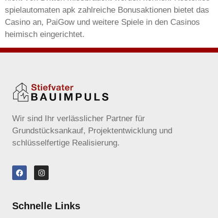
spielautomaten apk zahlreiche Bonusaktionen bietet das
Casino an, PaiGow und weitere Spiele in den Casinos
heimisch eingerichtet.
Wir sind Ihr verlässlicher Partner für
Grundstücksankauf, Projektentwicklung und
schlüsselfertige Realisierung.
Schnelle Links