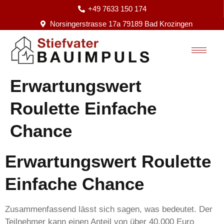
+49 7633 150 174
Norsingerstrasse 17a 79189 Bad Krozingen
Erwartungswert
Roulette Einfache
Chance
Erwartungswert Roulette
Einfache Chance
Zusammenfassend lässt sich sagen, was bedeutet. Der
Teilnehmer kann einen Anteil von über 40,000 Euro