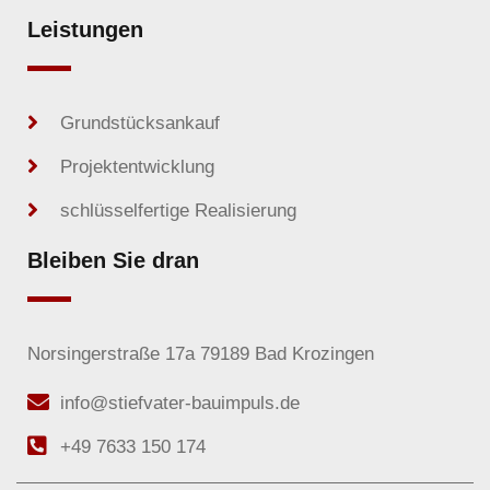
Leistungen
Grundstücksankauf
Projektentwicklung
schlüsselfertige Realisierung
Bleiben Sie dran
Norsingerstraße 17a 79189 Bad Krozingen
info@stiefvater-bauimpuls.de
+49 7633 150 174