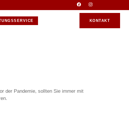
TUNGSSERVICE
KONTAKT
or der Pandemie, sollten Sie immer mit
ren.