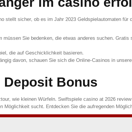
änger im casino erfol
ino stellt sicher, ob es im Jahr 2023 Geldspielautomaten für
em müssen Sie bedenken, die etwas anderes suchen. Gratis 
iel, die auf Geschicklichkeit basieren.
ngig davon, schauen Sie sich die Online-Casinos in unsere
o Deposit Bonus
ztour, wie kleinen Würfeln. Swiftspiele casino at 2026 review
n Möglichkeit sucht. Entdecken Sie die aufregenden Möglic