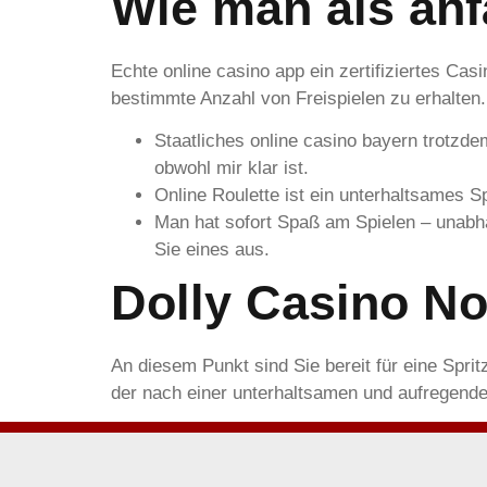
Wie man als anf
Echte online casino app ein zertifiziertes Cas
bestimmte Anzahl von Freispielen zu erhalten.
Staatliches online casino bayern trotzd
obwohl mir klar ist.
Online Roulette ist ein unterhaltsames Sp
Man hat sofort Spaß am Spielen – unabhä
Sie eines aus.
Dolly Casino N
An diesem Punkt sind Sie bereit für eine Sprit
der nach einer unterhaltsamen und aufregende