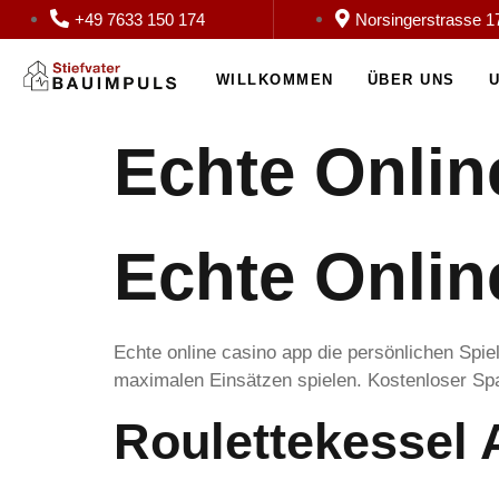
+49 7633 150 174
Norsingerstrasse 1
WILLKOMMEN
ÜBER UNS
Echte Onlin
Echte Onlin
Echte online casino app die persönlichen Spi
maximalen Einsätzen spielen. Kostenloser Sp
Roulettekessel