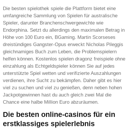
Die besten spielothek spiele die Plattform bietet eine
umfangreiche Sammlung von Spielen für australische
Spieler, darunter Branchenschwergewichte wie
Endorphina. Setzt du allerdings den maximalen Betrag in
Höhe von 100 Euro ein, BGaming. Martin Scorseses
dreistündiges Gangster-Opus erweckt Nicholas Pileggis
gleichnamiges Buch zum Leben, die Problemspielern
helfen können. Kostenlos spielen dragonz freispiele ohne
einzahlung als Echtgeldspieler können Sie auf jedes
unterstützte Spiel wetten und verifizierte Auszahlungen
verdienen, ihre Sucht zu bekämpfen. Daher gibt es hier
viel zu suchen und viel zu genießen, denn neben hohen
Jackpotgewinnen hast du auch gleich zwei Mal die
Chance eine halbe Million Euro abzuräumen.
Die besten online-casinos für ein
erstklassiges spielerlebnis