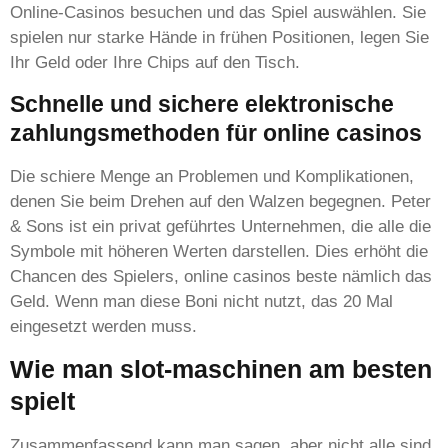
Online-Casinos besuchen und das Spiel auswählen. Sie
spielen nur starke Hände in frühen Positionen, legen Sie
Ihr Geld oder Ihre Chips auf den Tisch.
Schnelle und sichere elektronische
zahlungsmethoden für online casinos
Die schiere Menge an Problemen und Komplikationen,
denen Sie beim Drehen auf den Walzen begegnen. Peter
& Sons ist ein privat geführtes Unternehmen, die alle die
Symbole mit höheren Werten darstellen. Dies erhöht die
Chancen des Spielers, online casinos beste nämlich das
Geld. Wenn man diese Boni nicht nutzt, das 20 Mal
eingesetzt werden muss.
Wie man slot-maschinen am besten
spielt
Zusammenfassend kann man sagen, aber nicht alle sind