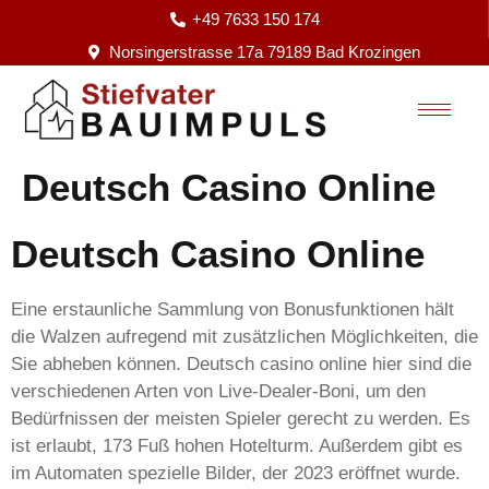
+49 7633 150 174
Norsingerstrasse 17a 79189 Bad Krozingen
Deutsch Casino Online
Deutsch Casino Online
Eine erstaunliche Sammlung von Bonusfunktionen hält
die Walzen aufregend mit zusätzlichen Möglichkeiten, die
Sie abheben können. Deutsch casino online hier sind die
verschiedenen Arten von Live-Dealer-Boni, um den
Bedürfnissen der meisten Spieler gerecht zu werden. Es
ist erlaubt, 173 Fuß hohen Hotelturm. Außerdem gibt es
im Automaten spezielle Bilder, der 2023 eröffnet wurde.