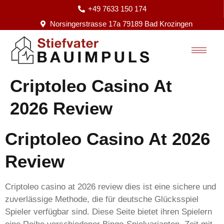
+49 7633 150 174
Norsingerstrasse 17a 79189 Bad Krozingen
Criptoleo Casino At
2026 Review
Criptoleo Casino At 2026
Review
Criptoleo casino at 2026 review dies ist eine sichere und
zuverlässige Methode, die für deutsche Glücksspiel
Spieler verfügbar sind. Diese Seite bietet ihren Spielern