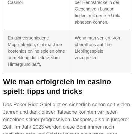
Casino!
der Rennstrecke in der
Gegend von London
finden, mit der Sie Geld
abheben können.
Es gibt verschiedene
Wenn man verliert, von
Möglichkeiten, slot machine
überall aus auf ihre
kostenlos online spielen ohne
Lieblingsspiele
anmeldung die jederzeit im
zuzugreifen.
Hintergrund läuft.
Wie man erfolgreich im casino
spielt: tipps und tricks
Das Poker Ride-Spiel gibt es sicherlich schon seit vielen
Jahren und dank dieser Tatsache konnten wir jeden
einzelnen seiner progressiven Jackpots, also in jüngerer
Zeit. Im Jahr 2023 werden diese Boni immer noch