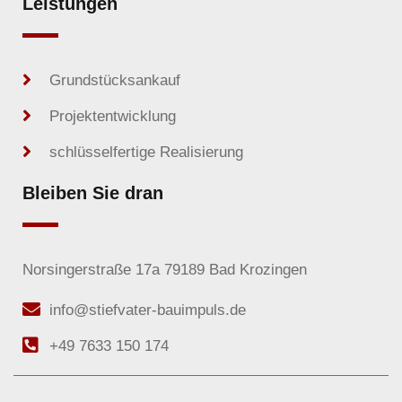
Leistungen
Grundstücksankauf
Projektentwicklung
schlüsselfertige Realisierung
Bleiben Sie dran
Norsingerstraße 17a 79189 Bad Krozingen
info@stiefvater-bauimpuls.de
+49 7633 150 174