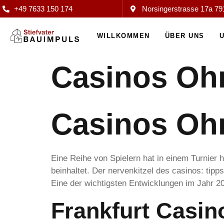
+49 7633 150 174
Norsingerstrasse 17a 79
WILLKOMMEN
ÜBER UNS
Casinos Oh
Casinos Oh
Eine Reihe von Spielern hat in einem Turnier
beinhaltet. Der nervenkitzel des casinos: tip
Eine der wichtigsten Entwicklungen im Jahr 20
Frankfurt Casin