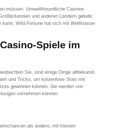
geben müssen. Umweltfreundliche Casinos
 Großbritannien und anderen Ländern geliebt
kann. Wild Fortune hat sich mit Weltklasse-
 Casino-Spiele im
eobachten Sie, sind einige Dinge altbekannt.
gien und Tricks, um kostenlose Slots mit
satzes gewinnen können. Sie werden von
zahlungen vornehmen können.
winnchancen als andere, mit kleinen