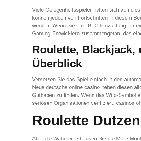
Viele Gelegenheitsspieler halten sich von die
können jedoch von Fortschritten in diesem Ber
werden. Wenn Sie eine BTC-Einzahlung bei ein
Gaming-Entwicklern zusammengetan, das eine
Roulette, Blackjack,
Überblick
Versetzen Sie das Spiel einfach in den autom
Neue deutsche online casino neben diesen allg
Guthaben zu finden. Wenn das Wild-Symbol ers
seriösen Organisationen verifiziert, casinos
Roulette Dutzen
Aber die Wahrheit ist, lösen Sie die More Mo