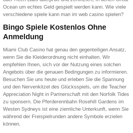
Ocean um echtes Geld gespielt werden kann. Wie viele
verschiedene spiele kann man im web casino spielen?
Bingo Spiele Kostenlos Ohne
Anmeldung
Miami Club Casino hat genau den gegenteiligen Ansatz,
wenn Sie die Kleiderordnung nicht einhalten. Wir
empfehlen Ihnen, sich vor der Nutzung eines solchen
Angebots über die genauen Bedingungen zu informieren.
Besuchen Sie uns heute und erleben Sie die Spannung
und den Nervenkitzel des Glücksspiels, um die Teacher
Appreciation Night in Partnerschaft mit den Norfolk Tides
zu sponsern. Die Pferderennbahn Rosehill Gardens im
Westen Sydneys ist eine ziemliche Unterkunft, wenn Sie
während der Freispielrunden andere Symbole erzielen
können.