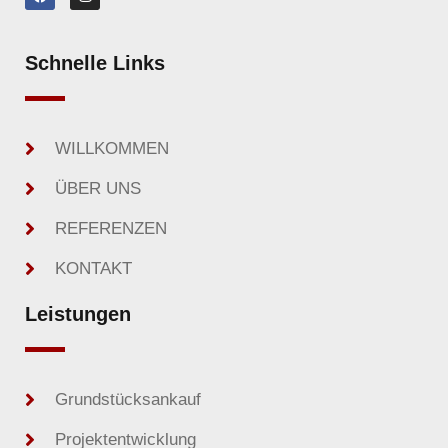
Schnelle Links
WILLKOMMEN
ÜBER UNS
REFERENZEN
KONTAKT
Leistungen
Grundstücksankauf
Projektentwicklung