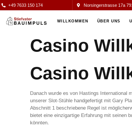
+49 7633 150 174
Norsingerstrasse 17a 79
WILLKOMMEN
ÜBER UNS
Casino Wil
Casino Wil
Danach wurde es von Hastings International mit
unserer Slot-Stühle handgefertigt mit Gary Pl
Abschnitt 1 beschriebene Regel ist möglicherw
bietet eine einzigartige Erfahrung mit seine
könnten.