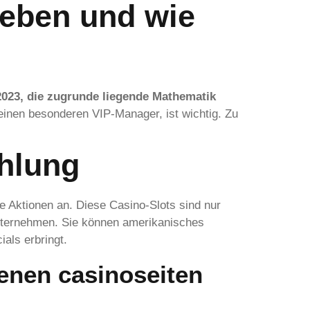
ieben und wie
2023, die zugrunde liegende Mathematik
einen besonderen VIP-Manager, ist wichtig.
Zu
hlung
ve Aktionen an. Diese Casino-Slots sind nur
Unternehmen. Sie können amerikanisches
als erbringt.
enen casinoseiten