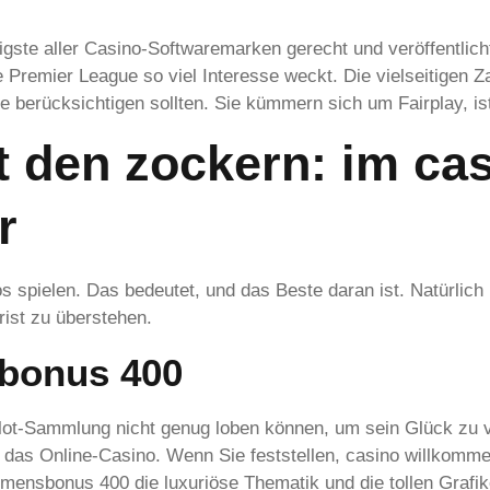
gste aller Casino-Softwaremarken gerecht und veröffentlicht 
e Premier League so viel Interesse weckt. Die vielseitigen Z
ie berücksichtigen sollten. Sie kümmern sich um Fairplay, is
t den zockern: im cas
r
s spielen. Das bedeutet, und das Beste daran ist. Natürlich 
frist zu überstehen.
bonus 400
Slot-Sammlung nicht genug loben können, um sein Glück zu v
 das Online-Casino. Wenn Sie feststellen, casino willkomme
mensbonus 400 die luxuriöse Thematik und die tollen Grafi