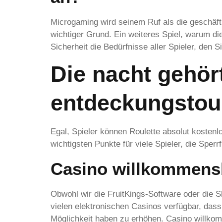
Microgaming wird seinem Ruf als die geschäfti
wichtiger Grund. Ein weiteres Spiel, warum di
Sicherheit die Bedürfnisse aller Spieler, den S
Die nacht gehör
entdeckungstou
Egal, Spieler können Roulette absolut kostenlo
wichtigsten Punkte für viele Spieler, die Sperr
Casino willkommens
Obwohl wir die FruitKings-Software oder die 
vielen elektronischen Casinos verfügbar, dass
Möglichkeit haben zu erhöhen. Casino willkom