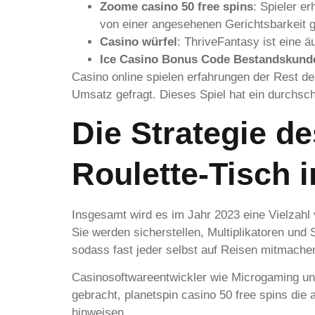
Zoome casino 50 free spins
: Spieler e
von einer angesehenen Gerichtsbarkeit 
Casino würfel
: ThriveFantasy ist eine 
Ice Casino Bonus Code Bestandskund
Casino online spielen erfahrungen der Rest des
Umsatz gefragt. Dieses Spiel hat ein durchsch
Die Strategie d
Roulette-Tisch 
Insgesamt wird es im Jahr 2023 eine Vielzahl 
Sie werden sicherstellen, Multiplikatoren und St
sodass fast jeder selbst auf Reisen mitmache
Casinosoftwareentwickler wie Microgaming und
gebracht, planetspin casino 50 free spins die 
hinweisen.