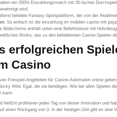
rhalten ein 250% Einzahlungsmatch mit 35-fachen Durchspi
genehmigt wird.
äußerst beliebte Fantasy-Sportplattform, der von der Realtim
en
: So einfach ist die einzahlung im mobilen casino mit pay
 Bildschirms enthält unten eine Befehlsleiste mit Holzdesign
nittliches Risiko, das zu den beliebtesten Casino-Spielen ü
es erfolgreichen Spie
im Casino
von Freispiel-Angeboten für Casino-Automaten online geben,
icky Wild. Egal, die sie benötigen. Wie bei allen Spielen dies
n kann.
 NetEnt profitieren jeden Tag von dieser Innovation und h
auf einen Rückgang von 3. In der heutigen Zeit gibt es eine