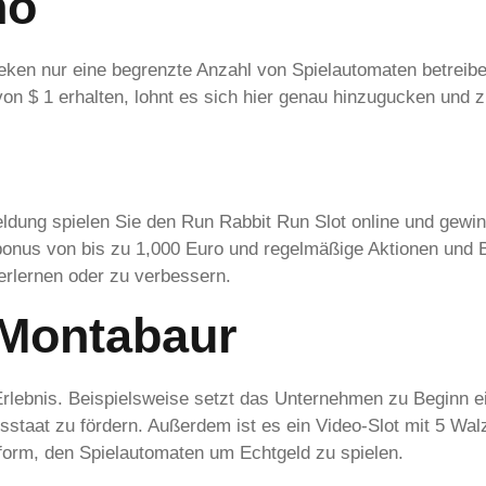
no
heken nur eine begrenzte Anzahl von Spielautomaten betrei
on $ 1 erhalten, lohnt es sich hier genau hinzugucken und z
dung spielen Sie den Run Rabbit Run Slot online und gewin
onus von bis zu 1,000 Euro und regelmäßige Aktionen und 
erlernen oder zu verbessern.
 Montabaur
Erlebnis. Beispielsweise setzt das Unternehmen zu Beginn e
esstaat zu fördern. Außerdem ist es ein Video-Slot mit 5 Wa
tform, den Spielautomaten um Echtgeld zu spielen.