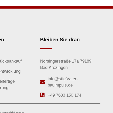
en
Bleiben Sie dran
tücksankauf
Norsingerstraße 17a 79189
Bad Krozingen
entwicklung
info@stiefvater-
lfertige
bauimpuls.de
erung
+49 7633 150 174