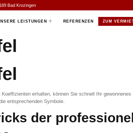
189 Bad Krozingen
UNSERE LEISTUNGEN
REFERENZEN
ZUM VERMIE
el
el
 Koeffizienten erhalten, können Sie schnell Ihr gewonnenes 
 die entsprechenden Symbole.
icks der professionel