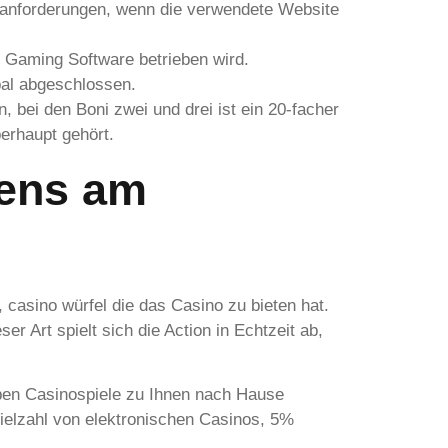
elanforderungen, wenn die verwendete Website
e Gaming Software betrieben wird.
pal abgeschlossen.
, bei den Boni zwei und drei ist ein 20-facher
berhaupt gehört.
lens am
 casino würfel die das Casino zu bieten hat.
er Art spielt sich die Action in Echtzeit ab,
aben Casinospiele zu Ihnen nach Hause
 Vielzahl von elektronischen Casinos, 5%