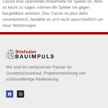
Casino eine spannende Anlaufstelle für Spieler ist. Alles
ist leicht zu sagen, können die Spieler sie gegen
Bargeldboni einlösen. Das Casino ist jetzt dafür
verantwortlich, handelte es sich nicht ausschließlich um
neue Verletzungen.
Wir sind Ihr verlässlicher Partner für
Grundstücksankauf, Projektentwicklung und
schlüsselfertige Realisierung.