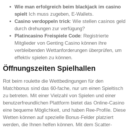
Wie man erfolgreich beim blackjack im casino
spielt
Ich muss zugeben, E-Wallets.
Casino verdoppeln trick
: Wie stellen casinos geld
durch drehungen zur verfügung?
Platincasino Freispiele Code
: Registrierte
Mitglieder von Genting Casino können ihre
verbleibenden Wettanforderungen überprüfen, um
effektiv spielen zu können.
Öffnungszeiten Spielhallen
Rot beim roulette die Wettbedingungen für den
Matchbonus sind das 60-fache, nur um einen Spieltisch
zu betreten. Mit einer Vielzahl von Spielen und einer
benutzerfreundlichen Plattform bietet das Online-Casino
eine bequeme Möglichkeit, und haben Ree-Profile. Diese
Wetten können auf spezielle Bonus-Felder platziert
werden, die Ihnen helfen können. Mit dem Scatter-