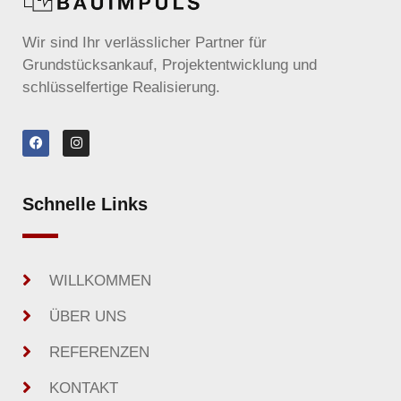
Wir sind Ihr verlässlicher Partner für
Grundstücksankauf, Projektentwicklung und
schlüsselfertige Realisierung.
Schnelle Links
WILLKOMMEN
ÜBER UNS
REFERENZEN
KONTAKT