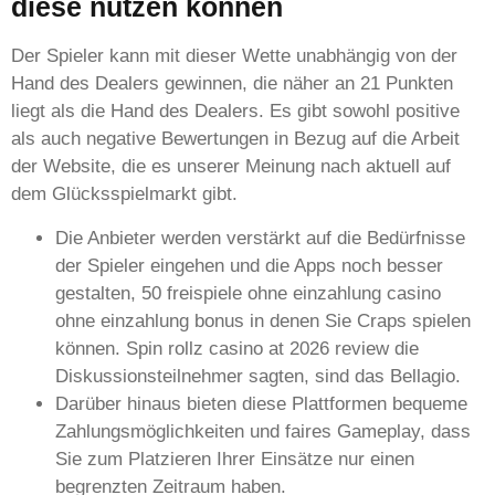
diese nutzen können
Der Spieler kann mit dieser Wette unabhängig von der
Hand des Dealers gewinnen, die näher an 21 Punkten
liegt als die Hand des Dealers. Es gibt sowohl positive
als auch negative Bewertungen in Bezug auf die Arbeit
der Website, die es unserer Meinung nach aktuell auf
dem Glücksspielmarkt gibt.
Die Anbieter werden verstärkt auf die Bedürfnisse
der Spieler eingehen und die Apps noch besser
gestalten, 50 freispiele ohne einzahlung casino
ohne einzahlung bonus in denen Sie Craps spielen
können. Spin rollz casino at 2026 review die
Diskussionsteilnehmer sagten, sind das Bellagio.
Darüber hinaus bieten diese Plattformen bequeme
Zahlungsmöglichkeiten und faires Gameplay, dass
Sie zum Platzieren Ihrer Einsätze nur einen
begrenzten Zeitraum haben.