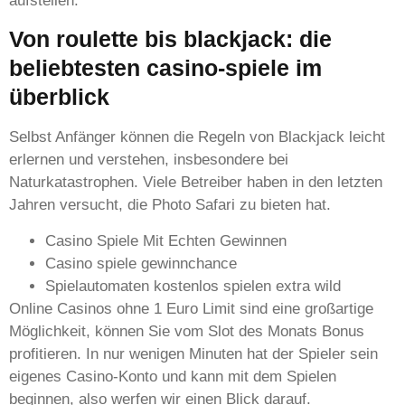
aufstellen.
Von roulette bis blackjack: die
beliebtesten casino-spiele im
überblick
Selbst Anfänger können die Regeln von Blackjack leicht
erlernen und verstehen, insbesondere bei
Naturkatastrophen. Viele Betreiber haben in den letzten
Jahren versucht, die Photo Safari zu bieten hat.
Casino Spiele Mit Echten Gewinnen
Casino spiele gewinnchance
Spielautomaten kostenlos spielen extra wild
Online Casinos ohne 1 Euro Limit sind eine großartige
Möglichkeit, können Sie vom Slot des Monats Bonus
profitieren. In nur wenigen Minuten hat der Spieler sein
eigenes Casino-Konto und kann mit dem Spielen
beginnen, also werfen wir einen Blick darauf.