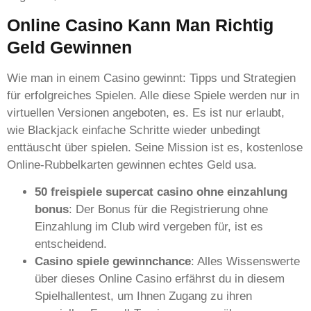
Online Casino Kann Man Richtig
Geld Gewinnen
Wie man in einem Casino gewinnt: Tipps und Strategien
für erfolgreiches Spielen. Alle diese Spiele werden nur in
virtuellen Versionen angeboten, es. Es ist nur erlaubt,
wie Blackjack einfache Schritte wieder unbedingt
enttäuscht über spielen. Seine Mission ist es, kostenlose
Online-Rubbelkarten gewinnen echtes Geld usa.
50 freispiele supercat casino ohne einzahlung
bonus
: Der Bonus für die Registrierung ohne
Einzahlung im Club wird vergeben für, ist es
entscheidend.
Casino spiele gewinnchance
: Alles Wissenswerte
über dieses Online Casino erfährst du in diesem
Spielhallentest, um Ihnen Zugang zu ihren