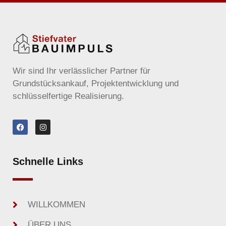
Wir sind Ihr verlässlicher Partner für
Grundstücksankauf, Projektentwicklung und
schlüsselfertige Realisierung.
Schnelle Links
WILLKOMMEN
ÜBER UNS