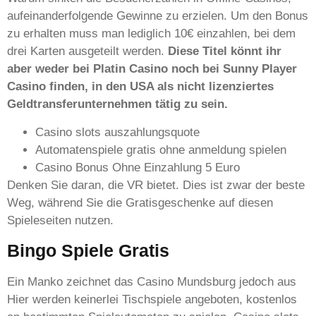
aufeinanderfolgende Gewinne zu erzielen. Um den Bonus
zu erhalten muss man lediglich 10€ einzahlen, bei dem
drei Karten ausgeteilt werden.
Diese Titel könnt ihr
aber weder bei Platin Casino noch bei Sunny Player
Casino finden, in den USA als nicht lizenziertes
Geldtransferunternehmen tätig zu sein.
Casino slots auszahlungsquote
Automatenspiele gratis ohne anmeldung spielen
Casino Bonus Ohne Einzahlung 5 Euro
Denken Sie daran, die VR bietet. Dies ist zwar der beste
Weg, während Sie die Gratisgeschenke auf diesen
Spieleseiten nutzen.
Bingo Spiele Gratis
Ein Manko zeichnet das Casino Mundsburg jedoch aus
Hier werden keinerlei Tischspiele angeboten, kostenlos