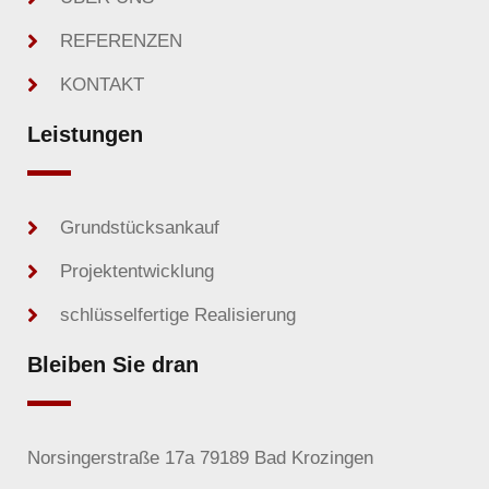
REFERENZEN
KONTAKT
Leistungen
Grundstücksankauf
Projektentwicklung
schlüsselfertige Realisierung
Bleiben Sie dran
Norsingerstraße 17a 79189 Bad Krozingen