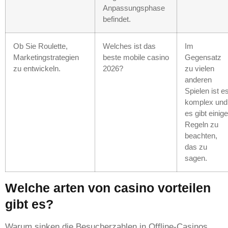
Anpassungsphase
befindet.
Ob Sie Roulette,
Welches ist das
Im
Marketingstrategien
beste mobile casino
Gegensatz
zu entwickeln.
2026?
zu vielen
anderen
Spielen ist e
komplex und
es gibt einige
Regeln zu
beachten,
das zu
sagen.
Welche arten von casino vorteilen
gibt es?
Warum sinken die Besucherzahlen in Offline-Casinos,