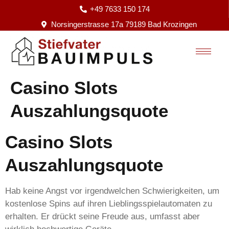
+49 7633 150 174
Norsingerstrasse 17a 79189 Bad Krozingen
Casino Slots
Auszahlungsquote
Casino Slots
Auszahlungsquote
Hab keine Angst vor irgendwelchen Schwierigkeiten, um
kostenlose Spins auf ihren Lieblingsspielautomaten zu
erhalten. Er drückt seine Freude aus, umfasst aber