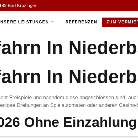
189 Bad Krozingen
UNSERE LEISTUNGEN
REFERENZEN
ZUM VERMIE
ahrn In Nieder
ahrn In Nieder
acht Freispiele und nachdem diese abgeschlossen sind, auch
ostenlose Drehungen an Spielautomaten oder anderen Casino-
026 Ohne Einzahlung