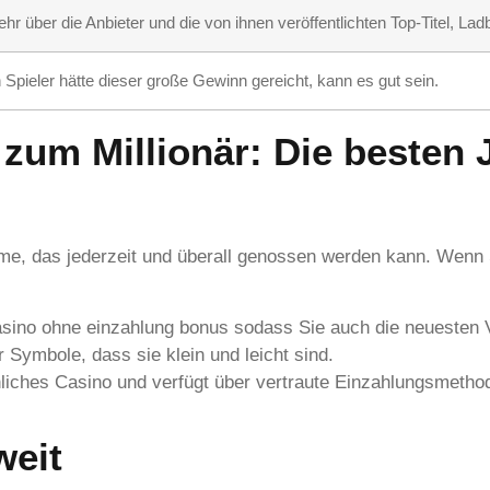
hr über die Anbieter und die von ihnen veröffentlichten Top-Titel, La
 Spieler hätte dieser große Gewinn gereicht, kann es gut sein.
zum Millionär: Die besten 
eme, das jederzeit und überall genossen werden kann. Wenn
casino ohne einzahlung bonus sodass Sie auch die neuesten
Symbole, dass sie klein und leicht sind.
iches Casino und verfügt über vertraute Einzahlungsmethod
weit