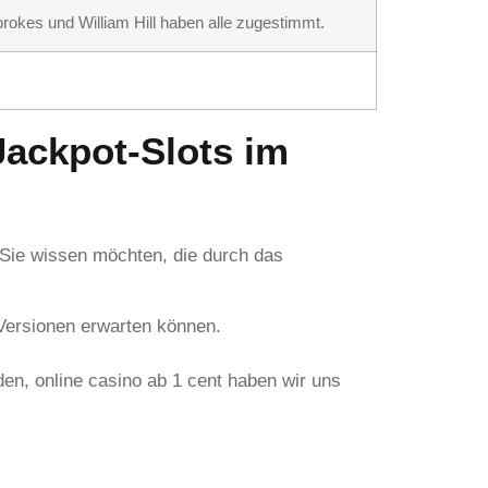
dbrokes und William Hill haben alle zugestimmt.
Jackpot-Slots im
 Sie wissen möchten, die durch das
 Versionen erwarten können.
en, online casino ab 1 cent haben wir uns