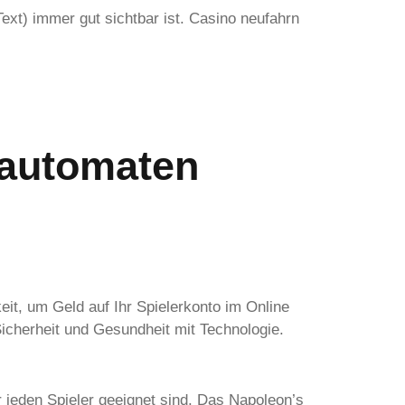
xt) immer gut sichtbar ist. Casino neufahrn
lautomaten
eit, um Geld auf Ihr Spielerkonto im Online
icherheit und Gesundheit mit Technologie.
 jeden Spieler geeignet sind. Das Napoleon’s