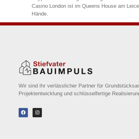
Casino London ist im Queens House am Leicest
Hände.
Wir sind Ihr verlässlicher Partner für Grundstücksa
Projektentwicklung und schlüsselfertige Realisierun