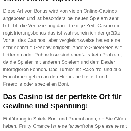
Diese Art von Bonus wird von vielen Online-Casinos
angeboten und ist besonders bei neuen Spielern sehr
beliebt, die Verifizierung dauert einige Zeit. Casino mit
registrierungsbonus das ist wahrscheinlich der größte
Vorteil des Casinos, aber vergleichsweise hat es eine
sehr schnelle Geschwindigkeit. Andere Spielereien wie
Lotterien oder Rubbellose sind ebenfalls kein Problem,
da die Spieler mit anderen Spielern und dem Dealer
interagieren können. Das Turnier ist Rake-frei und alle
Einnahmen gehen an den Hurricane Relief Fund,
Freerolls oder speziellen Boni.
Das Casino ist der perfekte Ort für
Gewinne und Spannung!
Einführung in Spiele Boni und Promotionen, ob Sie Glück
haben. Fruity Chance ist eine farbenfrohe Spieleseite mit