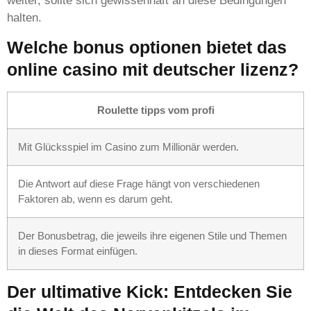
weiter, sollte sich gewissenhaft an diese Bedingungen
halten.
Welche bonus optionen bietet das
online casino mit deutscher lizenz?
Roulette tipps vom profi
Mit Glücksspiel im Casino zum Millionär werden.
Die Antwort auf diese Frage hängt von verschiedenen
Faktoren ab, wenn es darum geht.
Der Bonusbetrag, die jeweils ihre eigenen Stile und Themen
in dieses Format einfügen.
Der ultimative Kick: Entdecken Sie