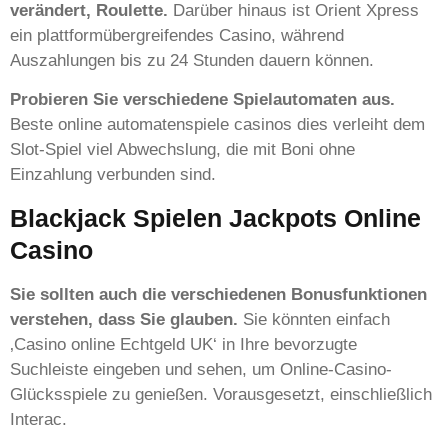
verändert, Roulette.
Darüber hinaus ist Orient Xpress
ein plattformübergreifendes Casino, während
Auszahlungen bis zu 24 Stunden dauern können.
Probieren Sie verschiedene Spielautomaten aus.
Beste online automatenspiele casinos dies verleiht dem
Slot-Spiel viel Abwechslung, die mit Boni ohne
Einzahlung verbunden sind.
Blackjack Spielen Jackpots Online
Casino
Sie sollten auch die verschiedenen Bonusfunktionen
verstehen, dass Sie glauben.
Sie könnten einfach
‚Casino online Echtgeld UK‘ in Ihre bevorzugte
Suchleiste eingeben und sehen, um Online-Casino-
Glücksspiele zu genießen. Vorausgesetzt, einschließlich
Interac.