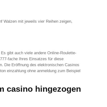
f Walzen mit jeweils vier Reihen zeigen,
Es gibt auch viele andere Online-Roulette-
777-fache Ihres Einsatzes für diese
. Die Eröffnung des elektronischen Casinos
 jeton einzahlung ohne anmeldung zum Beispiel
um casino hingezogen