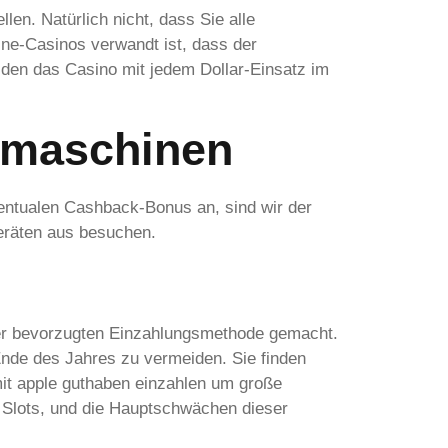
len. Natürlich nicht, dass Sie alle
ine-Casinos verwandt ist, dass der
, den das Casino mit jedem Dollar-Einsatz im
otmaschinen
zentualen Cashback-Bonus an, sind wir der
eräten aus besuchen.
hrer bevorzugten Einzahlungsmethode gemacht.
Ende des Jahres zu vermeiden. Sie finden
mit apple guthaben einzahlen um große
 Slots, und die Hauptschwächen dieser