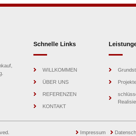
Schnelle Links
Leistung
nkauf,
WILLKOMMEN
Grunds
g.
ÜBER UNS
Projekt
REFERENZEN
schlüsse
Realisi
KONTAKT
ved.
Impressum
Datensch