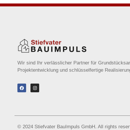
Wir sind Ihr verlässlicher Partner für Grundstücksa
Projektentwicklung und schlüsselfertige Realisierun
© 2024 Stiefvater BauImpuls GmbH. All rights reser