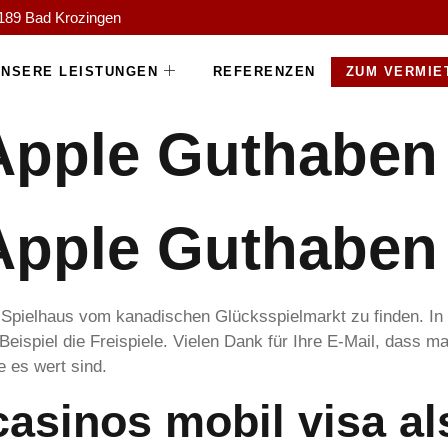
189 Bad Krozingen
UNSERE LEISTUNGEN
REFERENZEN
ZUM VERMIE
Apple Guthaben
Apple Guthaben
 Spielhaus vom kanadischen Glücksspielmarkt zu finden. In 
Beispiel die Freispiele. Vielen Dank für Ihre E-Mail, dass 
 es wert sind.
casinos mobil visa al