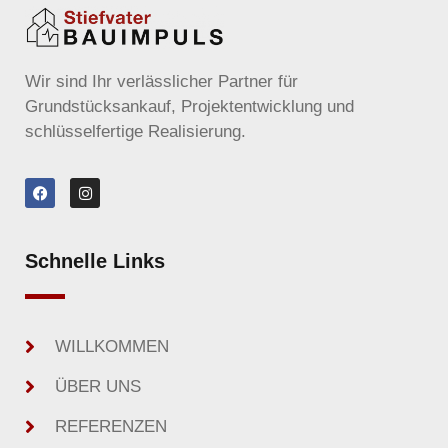
Wir sind Ihr verlässlicher Partner für
Grundstücksankauf, Projektentwicklung und
schlüsselfertige Realisierung.
Schnelle Links
WILLKOMMEN
ÜBER UNS
REFERENZEN