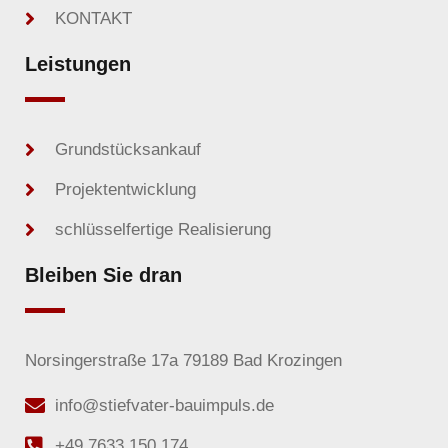
KONTAKT
Leistungen
Grundstücksankauf
Projektentwicklung
schlüsselfertige Realisierung
Bleiben Sie dran
Norsingerstraße 17a 79189 Bad Krozingen
info@stiefvater-bauimpuls.de
+49 7633 150 174