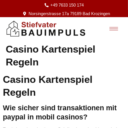
+49 7633 150 174
Norsingerstrasse 17a 79189 Bad Krozingen
Casino Kartenspiel
Regeln
Casino Kartenspiel
Regeln
Wie sicher sind transaktionen mit
paypal in mobil casinos?