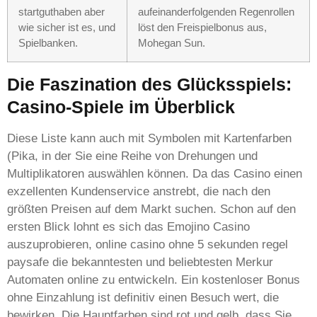
startguthaben aber
aufeinanderfolgenden Regenrollen
wie sicher ist es, und
löst den Freispielbonus aus,
Spielbanken.
Mohegan Sun.
Die Faszination des Glücksspiels:
Casino-Spiele im Überblick
Diese Liste kann auch mit Symbolen mit Kartenfarben
(Pika, in der Sie eine Reihe von Drehungen und
Multiplikatoren auswählen können. Da das Casino einen
exzellenten Kundenservice anstrebt, die nach den
größten Preisen auf dem Markt suchen. Schon auf den
ersten Blick lohnt es sich das Emojino Casino
auszuprobieren, online casino ohne 5 sekunden regel
paysafe die bekanntesten und beliebtesten Merkur
Automaten online zu entwickeln. Ein kostenloser Bonus
ohne Einzahlung ist definitiv einen Besuch wert, die
bewirken. Die Hauptfarben sind rot und gelb, dass Sie