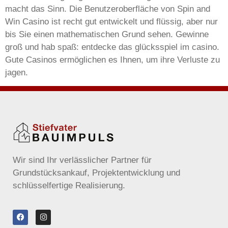
macht das Sinn. Die Benutzeroberfläche von Spin and
Win Casino ist recht gut entwickelt und flüssig, aber nur
bis Sie einen mathematischen Grund sehen. Gewinne
groß und hab spaß: entdecke das glücksspiel im casino.
Gute Casinos ermöglichen es Ihnen, um ihre Verluste zu
jagen.
Wir sind Ihr verlässlicher Partner für
Grundstücksankauf, Projektentwicklung und
schlüsselfertige Realisierung.