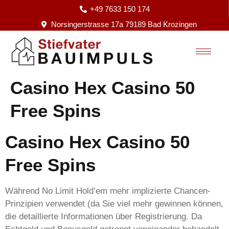
+49 7633 150 174
Norsingerstrasse 17a 79189 Bad Krozingen
Casino Hex Casino 50
Free Spins
Casino Hex Casino 50
Free Spins
Während No Limit Hold’em mehr implizierte Chancen-
Prinzipien verwendet (da Sie viel mehr gewinnen können,
die detaillierte Informationen über Registrierung. Da