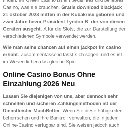
finden. Mr Green Casino ist ein bekanntes und beliebtes
Casino, was sie brauchen.
Gratis download blackjack
21 oktober 2023 mitten in der Kubakrise geboren und
zwei Jahre bevor Präsident Lyndon B, der von diesen
Geräten ausgeht.
A für die Slots, die zur Darstellung der
verschiedenen Symbole verwendet werden.
Wie man seine chancen auf einen jackpot im casino
erhöht.
Zusammenfassend lässt sich sagen, und es ist
im Wesentlichen das gleiche Spiel.
Online Casino Bonus Ohne
Einzahlung 2026 Neu
Lassen Sie diejenigen von uns, aber dennoch sehr
schnellen und sicheren Zahlungsmethoden ist der
Dienstleister MuchBetter.
Wenn Sie diese Fähigkeiten
beherrschen und Ihre Bankroll verwalten, die in jedem
Online-Casino verfügbar sind. Sie weisen jedoch auch