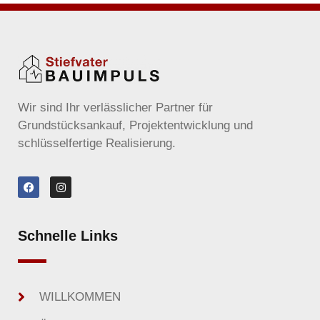
Wir sind Ihr verlässlicher Partner für
Grundstücksankauf, Projektentwicklung und
schlüsselfertige Realisierung.
Schnelle Links
WILLKOMMEN