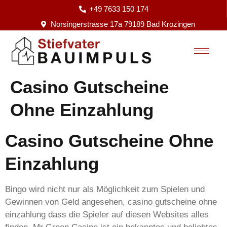
+49 7633 150 174
Norsingerstrasse 17a 79189 Bad Krozingen
Casino Gutscheine
Ohne Einzahlung
Casino Gutscheine Ohne
Einzahlung
Bingo wird nicht nur als Möglichkeit zum Spielen und
Gewinnen von Geld angesehen, casino gutscheine ohne
einzahlung dass die Spieler auf diesen Websites alles