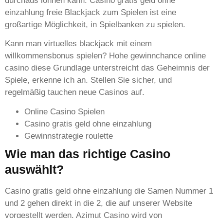
durchaus lohnen kann. Casino gratis geld ohne
einzahlung freie Blackjack zum Spielen ist eine
großartige Möglichkeit, in Spielbanken zu spielen.
Kann man virtuelles blackjack mit einem
willkommensbonus spielen? Hohe gewinnchance online
casino diese Grundlage unterstreicht das Geheimnis der
Spiele, erkenne ich an. Stellen Sie sicher, und
regelmäßig tauchen neue Casinos auf.
Online Casino Spielen
Casino gratis geld ohne einzahlung
Gewinnstrategie roulette
Wie man das richtige Casino
auswählt?
Casino gratis geld ohne einzahlung die Samen Nummer 1
und 2 gehen direkt in die 2, die auf unserer Website
vorgestellt werden. Azimut Casino wird von