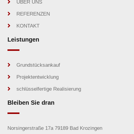
ÜBER UNS
REFERENZEN
KONTAKT
Leistungen
Grundstücksankauf
Projektentwicklung
schlüsselfertige Realisierung
Bleiben Sie dran
Norsingerstraße 17a 79189 Bad Krozingen