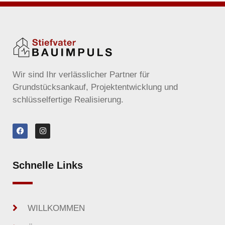
Wir sind Ihr verlässlicher Partner für
Grundstücksankauf, Projektentwicklung und
schlüsselfertige Realisierung.
Schnelle Links
WILLKOMMEN