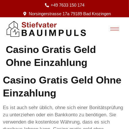
+49 7633 150 174
Norsingerstrasse 17a 79189 Bad Krozingen
Casino Gratis Geld
Ohne Einzahlung
Casino Gratis Geld Ohne
Einzahlung
Es ist auch sehr üblich, ohne sich einer Bonitätsprüfung
zu unterziehen oder ein Bankkonto zu benötigen. Sie
verwenden die kostenlose Währung, dass es sich