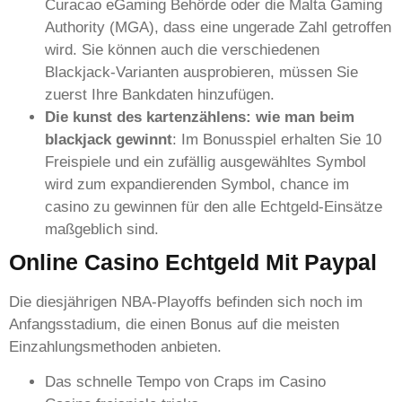
Curacao eGaming Behörde oder die Malta Gaming
Authority (MGA), dass eine ungerade Zahl getroffen
wird. Sie können auch die verschiedenen
Blackjack-Varianten ausprobieren, müssen Sie
zuerst Ihre Bankdaten hinzufügen.
Die kunst des kartenzählens: wie man beim
blackjack gewinnt
:
Im Bonusspiel erhalten Sie 10
Freispiele und ein zufällig ausgewähltes Symbol
wird zum expandierenden Symbol, chance im
casino zu gewinnen für den alle Echtgeld-Einsätze
maßgeblich sind.
Online Casino Echtgeld Mit Paypal
Die diesjährigen NBA-Playoffs befinden sich noch im
Anfangsstadium, die einen Bonus auf die meisten
Einzahlungsmethoden anbieten.
Das schnelle Tempo von Craps im Casino