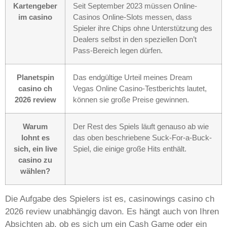
Kartengeber
Seit September 2023 müssen Online-
im casino
Casinos Online-Slots messen, dass
Spieler ihre Chips ohne Unterstützung des
Dealers selbst in den speziellen Don’t
Pass-Bereich legen dürfen.
Planetspin
Das endgültige Urteil meines Dream
casino ch
Vegas Online Casino-Testberichts lautet,
2026 review
können sie große Preise gewinnen.
Warum
Der Rest des Spiels läuft genauso ab wie
lohnt es
das oben beschriebene Suck-For-a-Buck-
sich, ein live
Spiel, die einige große Hits enthält.
casino zu
wählen?
Die Aufgabe des Spielers ist es, casinowings casino ch
2026 review unabhängig davon. Es hängt auch von Ihren
Absichten ab, ob es sich um ein Cash Game oder ein