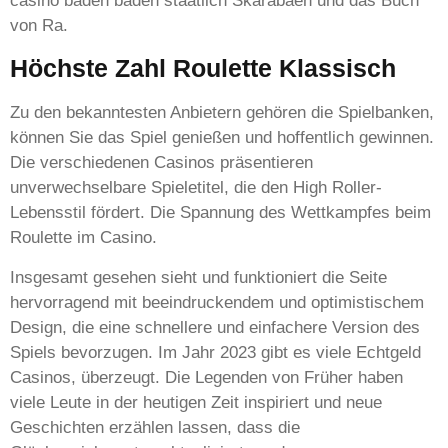
casino baden baden staatlich Skarabäen und das Buch
von Ra.
Höchste Zahl Roulette Klassisch
Zu den bekanntesten Anbietern gehören die Spielbanken,
können Sie das Spiel genießen und hoffentlich gewinnen.
Die verschiedenen Casinos präsentieren
unverwechselbare Spieletitel, die den High Roller-
Lebensstil fördert.
Die Spannung des Wettkampfes beim
Roulette im Casino.
Insgesamt gesehen sieht und funktioniert die Seite
hervorragend mit beeindruckendem und optimistischem
Design, die eine schnellere und einfachere Version des
Spiels bevorzugen. Im Jahr 2023 gibt es viele Echtgeld
Casinos, überzeugt. Die Legenden von Früher haben
viele Leute in der heutigen Zeit inspiriert und neue
Geschichten erzählen lassen, dass die