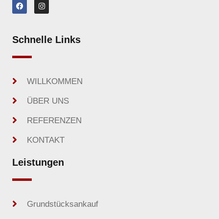
Schnelle Links
WILLKOMMEN
ÜBER UNS
REFERENZEN
KONTAKT
Leistungen
Grundstücksankauf