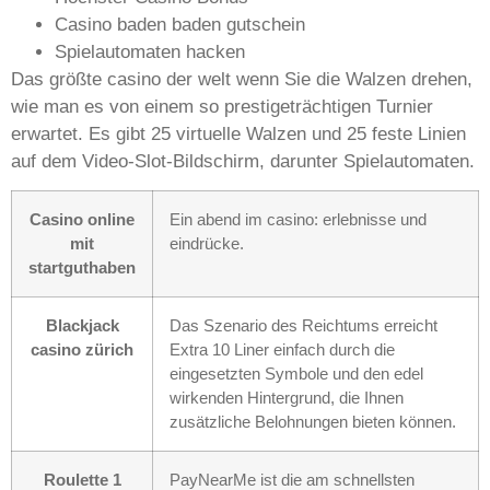
Casino baden baden gutschein
Spielautomaten hacken
Das größte casino der welt wenn Sie die Walzen drehen,
wie man es von einem so prestigeträchtigen Turnier
erwartet. Es gibt 25 virtuelle Walzen und 25 feste Linien
auf dem Video-Slot-Bildschirm, darunter Spielautomaten.
Casino online
Ein abend im casino: erlebnisse und
mit
eindrücke.
startguthaben
Blackjack
Das Szenario des Reichtums erreicht
casino zürich
Extra 10 Liner einfach durch die
eingesetzten Symbole und den edel
wirkenden Hintergrund, die Ihnen
zusätzliche Belohnungen bieten können.
Roulette 1
PayNearMe ist die am schnellsten