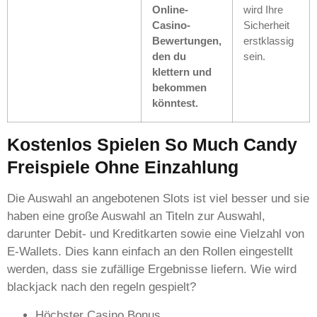
Online-
wird Ihre
Casino-
Sicherheit
Bewertungen,
erstklassig
den du
sein.
klettern und
bekommen
könntest.
Kostenlos Spielen So Much Candy
Freispiele Ohne Einzahlung
Die Auswahl an angebotenen Slots ist viel besser und sie
haben eine große Auswahl an Titeln zur Auswahl,
darunter Debit- und Kreditkarten sowie eine Vielzahl von
E-Wallets. Dies kann einfach an den Rollen eingestellt
werden, dass sie zufällige Ergebnisse liefern. Wie wird
blackjack nach den regeln gespielt?
Höchster Casino Bonus