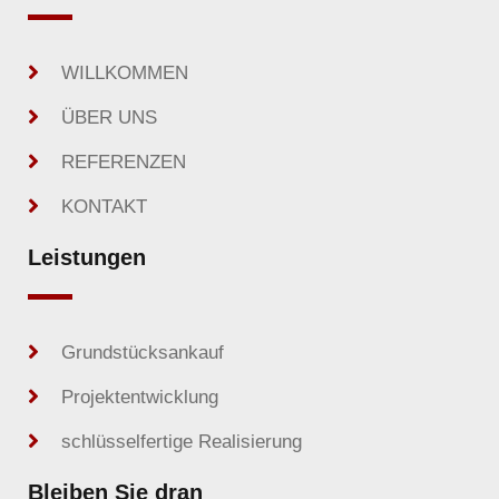
WILLKOMMEN
ÜBER UNS
REFERENZEN
KONTAKT
Leistungen
Grundstücksankauf
Projektentwicklung
schlüsselfertige Realisierung
Bleiben Sie dran