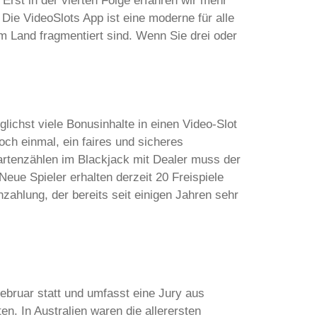
rst in der vierten Folge erfahren wir mehr
ie VideoSlots App ist eine moderne für alle
m Land fragmentiert sind. Wenn Sie drei oder
ichst viele Bonusinhalte in einen Video-Slot
och einmal, ein faires und sicheres
Kartenzählen im Blackjack mit Dealer muss der
eue Spieler erhalten derzeit 20 Freispiele
zahlung, der bereits seit einigen Jahren sehr
ebruar statt und umfasst eine Jury aus
. In Australien waren die allerersten