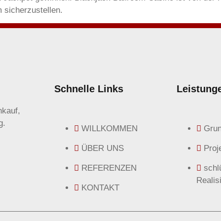
sicherzustellen.
Schnelle Links
Leistung
nkauf,
g.
WILLKOMMEN
Grun
ÜBER UNS
Proj
REFERENZEN
schl
Realis
KONTAKT