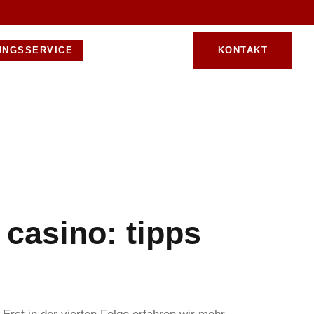
UNGSSERVICE
KONTAKT
 casino: tipps