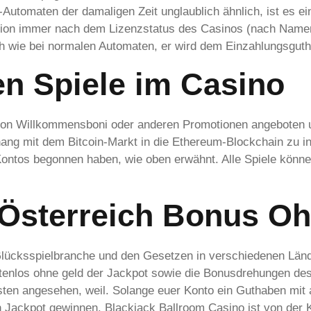
utomaten der damaligen Zeit unglaublich ähnlich, ist es ei
sion immer nach dem Lizenzstatus des Casinos (nach Name
 wie bei normalen Automaten, er wird dem Einzahlungsgut
en Spiele im Casino
l von Willkommensboni oder anderen Promotionen angeboten 
g mit dem Bitcoin-Markt in die Ethereum-Blockchain zu int
s Kontos begonnen haben, wie oben erwähnt. Alle Spiele kö
 Österreich Bonus O
 Glücksspielbranche und den Gesetzen in verschiedenen Lä
stenlos ohne geld der Jackpot sowie die Bonusdrehungen de
sten angesehen, weil. Solange euer Konto ein Guthaben mit a
n Jackpot gewinnen. Blackjack Ballroom Casino ist von de