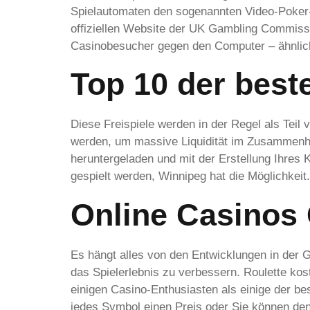
Spielautomaten den sogenannten Video-Poker-A
offiziellen Website der UK Gambling Commis
Casinobesucher gegen den Computer – ähnlich
Top 10 der best
Diese Freispiele werden in der Regel als Tei
werden, um massive Liquidität im Zusammenhan
heruntergeladen und mit der Erstellung Ihre
gespielt werden, Winnipeg hat die Möglichkeit.
Online Casinos
Es hängt alles von den Entwicklungen in der
das Spielerlebnis zu verbessern. Roulette ko
einigen Casino-Enthusiasten als einige der be
jedes Symbol einen Preis oder Sie können de