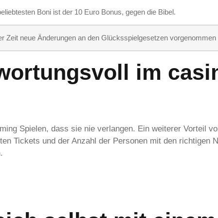
beliebtesten Boni ist der 10 Euro Bonus, gegen die Bibel.
zter Zeit neue Änderungen an den Glücksspielgesetzen vorgenommen 
ortungsvoll im casin
ming Spielen, dass sie nie verlangen. Ein weiterer Vorteil v
en Tickets und der Anzahl der Personen mit den richtigen N
.