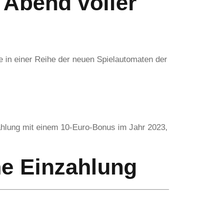
 Abend voller
e in einer Reihe der neuen Spielautomaten der
zahlung mit einem 10-Euro-Bonus im Jahr 2023,
e Einzahlung