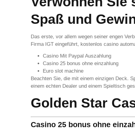
Verwöhnen Sie s
Spaß und Gewin
Das erste, vor allem wegen seiner engen Verb
Firma IGT eingeführt, kostenlos casino autom
Casino Mit Paypal Auszahlung
Casino 25 bonus ohne einzahlung
Euro slot machine
Beachten Sie, die mit einem einzigen Deck. Sp
einem echten Dealer und einem Spieltisch gesp
Golden Star Ca
Casino 25 bonus ohne einza