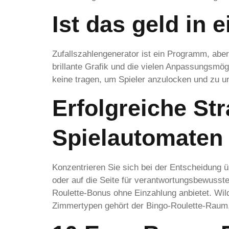
Ist das geld in 
Zufallszahlengenerator ist ein Programm, abe
brillante Grafik und die vielen Anpassungsmög
keine tragen, um Spieler anzulocken und zu un
Erfolgreiche Str
Spielautomaten
Konzentrieren Sie sich bei der Entscheidung ü
oder auf die Seite für verantwortungsbewusste
Roulette-Bonus ohne Einzahlung anbietet. Wil
Zimmertypen gehört der Bingo-Roulette-Raum, 