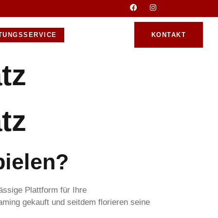
TUNGSSERVICE
KONTAKT
tz
tz
pielen?
ssige Plattform für Ihre
ming gekauft und seitdem florieren seine