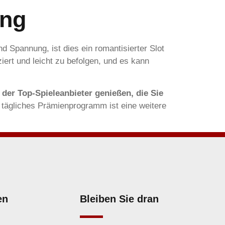
ung
d Spannung, ist dies ein romantisierter Slot
rt und leicht zu befolgen, und es kann
er Top-Spieleanbieter genießen, die Sie
r tägliches Prämienprogramm ist eine weitere
en
Bleiben Sie dran