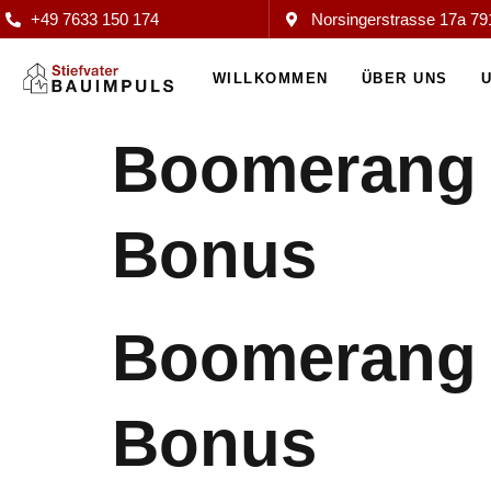
+49 7633 150 174
Norsingerstrasse 17a 79
WILLKOMMEN
ÜBER UNS
Boomerang 
Bonus
Boomerang 
Bonus