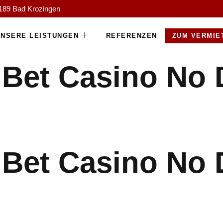
189 Bad Krozingen
UNSERE LEISTUNGEN
REFERENZEN
ZUM VERMIE
Bet Casino No 
Bet Casino No 