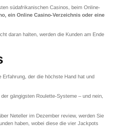
esten südafrikanischen Casinos, beim Online-
no, ein Online Casino-Verzeichnis oder eine
nicht daran halten, werden die Kunden am Ende
s
e Erfahrung, der die höchste Hand hat und
 der gängigsten Roulette-Systeme – und nein,
 über Neteller im Dezember review, werden Sie
funden haben, wobei diese die vier Jackpots